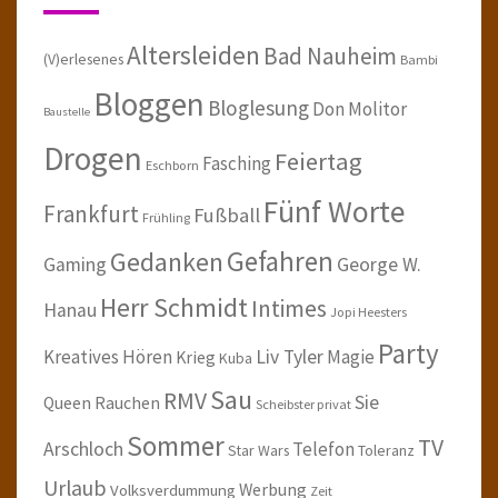
Altersleiden
Bad Nauheim
(V)erlesenes
Bambi
Bloggen
Bloglesung
Don Molitor
Baustelle
Drogen
Feiertag
Fasching
Eschborn
Fünf Worte
Frankfurt
Fußball
Frühling
Gefahren
Gedanken
Gaming
George W.
Herr Schmidt
Intimes
Hanau
Jopi Heesters
Party
Kreatives Hören
Liv Tyler
Magie
Krieg
Kuba
Sau
RMV
Sie
Queen
Rauchen
Scheibster privat
Sommer
TV
Arschloch
Telefon
Star Wars
Toleranz
Urlaub
Werbung
Volksverdummung
Zeit