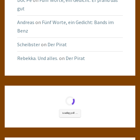
Doc Pé
on
Fünf Worte, ein Gedicht: Er pfand das
gut
Andreas
on
Fünf Worte, ein Gedicht: Bands im
Benz
Scheibster
on
Der Pirat
Rebekka. Und alles.
on
Der Pirat
Loading poll ...