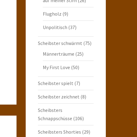
auf meiner Stirn
(26)
Flugholz
(9)
Unpolitisch
(37)
Scheibster schwärmt
(75)
Männerträume
(25)
My First Love
(50)
Scheibster spielt
(7)
Scheibster zeichnet
(8)
Scheibsters
Schnappschüsse
(106)
Scheibsters Shorties
(29)