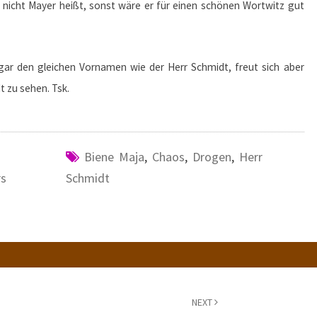
t nicht Mayer heißt, sonst wäre er für einen schönen Wortwitz gut
gar den gleichen Vornamen wie der Herr Schmidt, freut sich aber
t zu sehen. Tsk.
Biene Maja
,
Chaos
,
Drogen
,
Herr
rs
Schmidt
NEXT