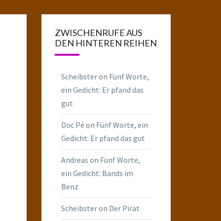
ZWISCHENRUFE AUS
DEN HINTEREN REIHEN
Scheibster
on
Fünf Worte,
ein Gedicht: Er pfand das
gut
Doc Pé
on
Fünf Worte, ein
Gedicht: Er pfand das gut
Andreas
on
Fünf Worte,
ein Gedicht: Bands im
Benz
Scheibster
on
Der Pirat