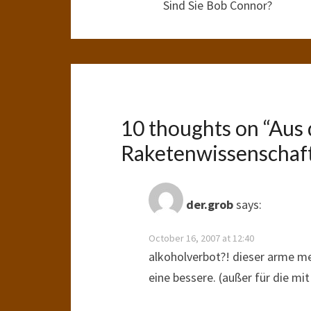
Sind Sie Bob Connor?
10 thoughts on “
Aus 
Raketenwissenschaftl
der.grob
says:
October 16, 2007 at 12:40
alkoholverbot?! dieser arme me
eine bessere. (außer für die mit