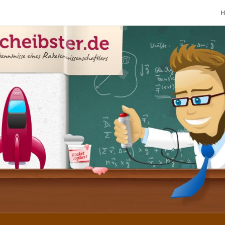
SCHE
Gutbürgerliche
Reime Und
Mehr! In
Blogform.
Total Old
School!