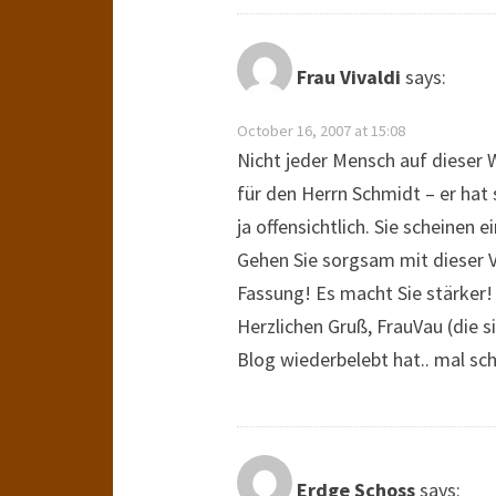
Frau Vivaldi
says:
October 16, 2007 at 15:08
Nicht jeder Mensch auf dieser W
für den Herrn Schmidt – er hat 
ja offensichtlich. Sie scheinen 
Gehen Sie sorgsam mit dieser 
Fassung! Es macht Sie stärker!
Herzlichen Gruß, FrauVau (die 
Blog wiederbelebt hat.. mal sch
Erdge Schoss
says: