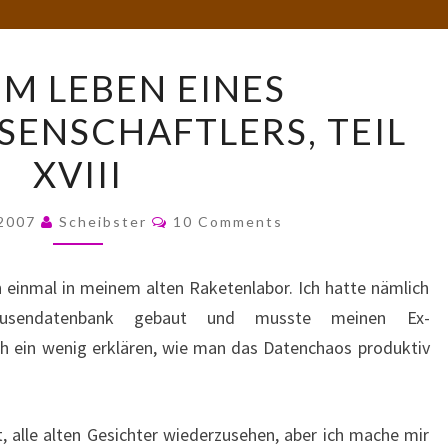
AUS
EM LEBEN EINES
DEM
ENSCHAFTLERS, TEIL
LEBEN
EINES
XVIII
RAKETENWISSENSCHAFTLERS,
TEIL
Comments
 2007
Scheibster
10 Comments
XVIII
einmal in meinem alten Raketenlabor. Ich hatte nämlich
pausendatenbank gebaut und musste meinen Ex-
h ein wenig erklären, wie man das Datenchaos produktiv
t, alle alten Gesichter wiederzusehen, aber ich mache mir