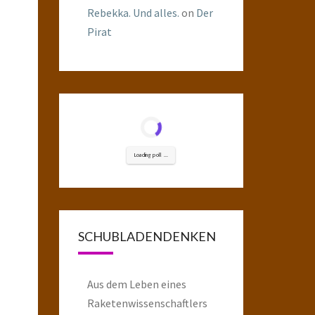
Rebekka. Und alles.
on
Der
Pirat
Loading poll ...
SCHUBLADENDENKEN
Aus dem Leben eines
Raketenwissenschaftlers