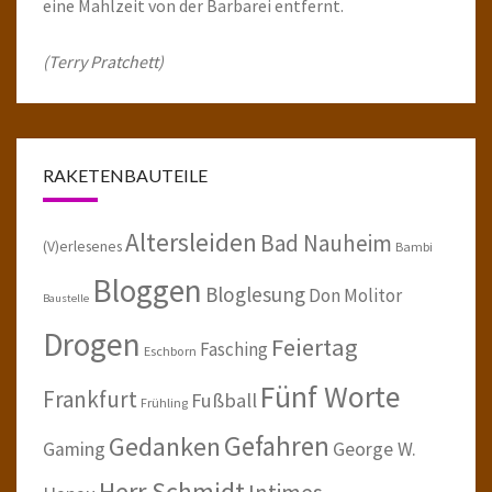
eine Mahlzeit von der Barbarei entfernt.
(Terry Pratchett)
RAKETENBAUTEILE
Altersleiden
Bad Nauheim
(V)erlesenes
Bambi
Bloggen
Bloglesung
Don Molitor
Baustelle
Drogen
Feiertag
Fasching
Eschborn
Fünf Worte
Frankfurt
Fußball
Frühling
Gefahren
Gedanken
Gaming
George W.
Herr Schmidt