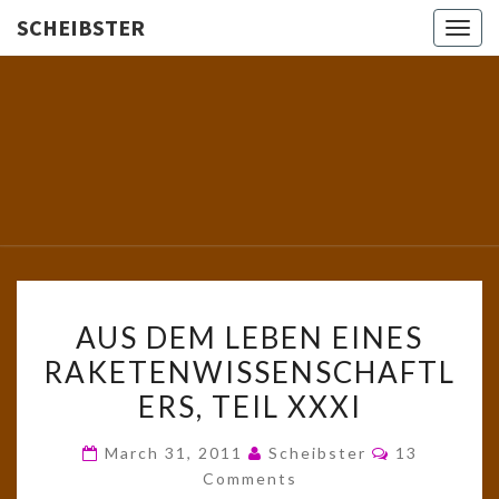
SCHEIBSTER
Togg
navig
SCHEIBS
Gutbürgerliche
Reime Und
Mehr! In
Blogform.
Total Old
School!
AUS
AUS DEM LEBEN EINES
DEM
RAKETENWISSENSCHAFTL
LEBEN
ERS, TEIL XXXI
EINES
RAKETENWISSENSCHAFTL
Comments
March 31, 2011
Scheibster
13
TEIL
Comments
XXXI