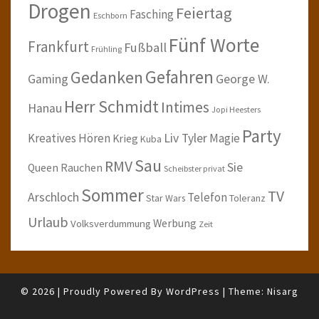
Drogen
Feiertag
Fasching
Eschborn
Fünf Worte
Frankfurt
Fußball
Frühling
Gefahren
Gedanken
Gaming
George W.
Herr Schmidt
Intimes
Hanau
Jopi Heesters
Party
Kreatives Hören
Liv Tyler
Magie
Krieg
Kuba
Sau
RMV
Sie
Queen
Rauchen
Scheibster privat
Sommer
TV
Arschloch
Telefon
Star Wars
Toleranz
Urlaub
Werbung
Volksverdummung
Zeit
© 2026
|
Proudly Powered By
WordPress
|
Theme:
Nisarg