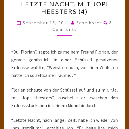
LETZTE NACHT, MIT JOPI
NACHT,
HEESTERS (4)
MIT
JOPI
Comment
September 15, 2011
Scheibster
3
HEESTERS
Comments
(4)
“Du, Florian”, sagte ich zu meinem Freund Florian, der
gerade genüsslich in einer Schüssel gesalzener
Erdnüsse wühlte, “Weißt du noch, vor einer Weile, da
hatte ich so seltsame Träume…”
Florian schaute von der Schüssel auf und zu mir. “Ja,
mit Jopi Heesters”, nuschelte er zwischen den
Erdnussstückchen in seinem Mund hindurch.
“Letzte Nacht, nach langer Zeit, habe ich wieder von
ihm geträumt”, erzählte ich. “Er begrüßte mich