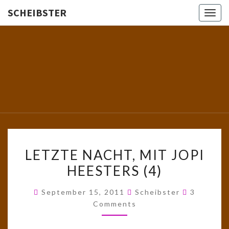
SCHEIBSTER
Togg
navig
SCHEIBS
Gutbürgerliche
Reime Und
Mehr! In
Blogform.
Total Old
School!
LETZTE
LETZTE NACHT, MIT JOPI
NACHT,
HEESTERS (4)
MIT
JOPI
Comment
September 15, 2011
Scheibster
3
HEESTERS
Comments
(4)