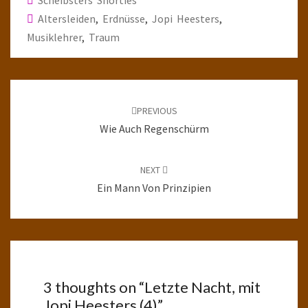
Scheibsters Shorties
Altersleiden
,
Erdnüsse
,
Jopi Heesters
,
Musiklehrer
,
Traum
Post
navigation
PREVIOUS
Wie Auch Regenschürm
NEXT
Ein Mann Von Prinzipien
3 thoughts on “
Letzte Nacht, mit
Jopi Heesters (4)
”