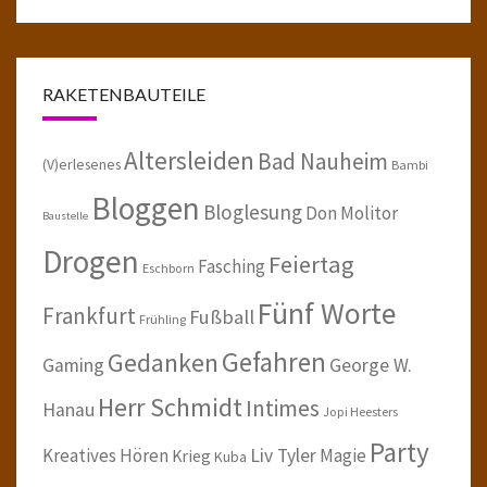
RAKETENBAUTEILE
Altersleiden
Bad Nauheim
(V)erlesenes
Bambi
Bloggen
Bloglesung
Don Molitor
Baustelle
Drogen
Feiertag
Fasching
Eschborn
Fünf Worte
Frankfurt
Fußball
Frühling
Gefahren
Gedanken
Gaming
George W.
Herr Schmidt
Intimes
Hanau
Jopi Heesters
Party
Kreatives Hören
Liv Tyler
Magie
Krieg
Kuba