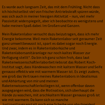
Es wurde auch langsam Zeit, das mit dem Frühling. Nicht dass
ich höchstselbst viel von frischer Antriebskraft spüren würde,
was sich auch in meiner hiesigen Aktivität – nun, viel mehr
Passivität widerspiegelt, aber ich beobachte es wenigstens und
habe meinen Spaß dabei. Im Großen und Ganzen.
Mein Raketenlabor versucht dazu beizutragen, dass ich mehr
Energie bekomme. Weil mein Raketenlabor seit geraumer Zeit
ganz umweltbewusst ist, spart es dabei sogar noch Energie.
Und zwar, indem es in Raketenlaborküche und
Raketenlaborsanitäranlage nur noch kaltes Wasser zur
Verfügung stellt*. Da bin ich ganz schön froh, dass laut
Raketenwissenschaftlerlaborbetriebsrat das Robert Koch-
Institut sagt, dass Händewaschen mit kaltem Wasser und Seife
genauso effektiv wie mit warmem Wasser ist. Es zeigt zudem,
wie groß das Vertrauen meines Raketenlabors in Idealismus
und Abhärtung von mir und meinen
Raketenwissenschaftlerkollegen ist, wenn offenbar davon
ausgegangen wird, dass die Motivation, sich überhaupt die
Hände zu waschen, mit arschkaltem Wasser genauso groß ist
wie mit warmem. Da kann sich so manche
Justizvollzugsanstalt noch eine Scheibe von abschneiden!