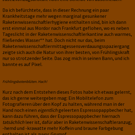
Da ich befürchtete, dass in dieser Rechnung ein paar
Krankheitstage mehr wegen marginal gesunkener
Raketenwissenschaftlerhygiene enthalten sind, bin ich dann
erst einmal aus Mordor nach Frankfurt geflohen, wo es neben
Tageslicht in der Raketenwissenschaftlerkantine auch warmes,
fließendes Wasser** hat. Doch nicht nur das, beim
Raketenwissenschaftlermittagessensverdauungsspaziergang
zeigte sich auch die Natur von ihrer besten, von Frühlingskraft
nur so strotzender Seite. Das zog mich in seinen Bann, und ich
bannte es auf Pixel.
Frühlingsbotenblüten. Hach!
Kurz nach dem Entstehen dieses Fotos habe ich etwas gelernt,
das ich gerne weitergeben mag: Ein Mobiltelefon zum
Fotografieren über den Kopf zu halten, während man in der
Hand noch einen
eigentlich
geleerten Espressopappbecher hat,
kann dazu führen, dass der Espressopappbecher hiernach
tatsächlich
leer ist, dafür aber in Raketenwissenschaftleranzug,
-hemd und -krawatte mehr Koffein und braune Farbgebung
enthalten ist als zuvor. Grumpf.