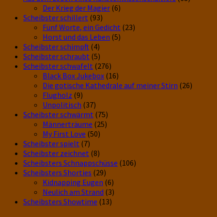
Der Krieg der Magier
(6)
Scheibster schillert
(93)
Fünf Worte, ein Gedicht
(23)
Horst und das Leben
(5)
Scheibster schimpft
(4)
Scheibster schraubt
(5)
Scheibster schwafelt
(276)
Black Box Jukebox
(16)
Die gotische Kathedrale auf meiner Stirn
(26)
Flugholz
(9)
Unpolitisch
(37)
Scheibster schwärmt
(75)
Männerträume
(25)
My First Love
(50)
Scheibster spielt
(7)
Scheibster zeichnet
(8)
Scheibsters Schnappschüsse
(106)
Scheibsters Shorties
(29)
Kidnapping Eugen
(6)
Neulich am Strand
(3)
Scheibsters Showtime
(13)