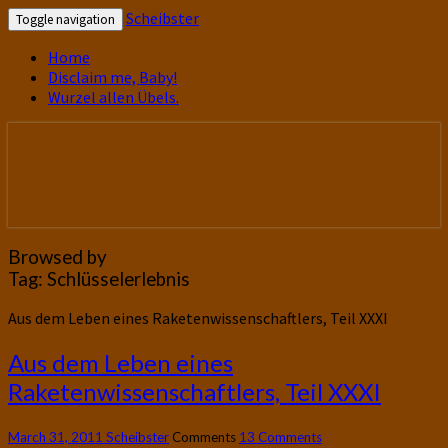
Scheibster
Toggle navigation
Home
Disclaim me, Baby!
Wurzel allen Übels.
gutbürgerliche Reime und mehr! In
Scheibster
Blogform. Total old school!
Browsed by
Tag:
Schlüsselerlebnis
Aus dem Leben eines Raketenwissenschaftlers, Teil XXXI
Aus dem Leben eines
Raketenwissenschaftlers, Teil XXXI
March 31, 2011
Scheibster
Comments
13 Comments