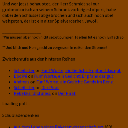
Und wer jetzt behauptet, der Herr Schmidt sei nur
grobmotorisch an seinem Schrank vorbeigestolpert, habe
dabei den Schlüssel abgebrochen und sich auch noch übel
wehgetan, der ist ein alter Spielverderber. Jawoll.
_________________
*Wir müssen aber noch nicht selbst pumpen. Fließen tut es noch. Einfach so.
**Und Milch und Honig nicht zu vergessen In reißenden Strömen!
Zwischenrufe aus den hinteren Reihen
Scheibster
on
Fünf Worte, ein Gedicht: Er pfand das gut
Doc Pé
on
Fünf Worte, ein Gedicht: Er pfand das gut
Andreas
on
Fünf Worte, ein Gedicht: Bands im Benz
Scheibster
on
Der Pirat
Rebekka. Und alles.
on
Der Pirat
Loading poll ...
Schubladendenken
Aus dem Leben eines Raketenwissenschaftlers
(63)