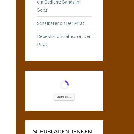
ein Gedicht: Bands im
Benz
Scheibster
on
Der Pirat
Rebekka. Und alles.
on
Der
Pirat
Loading poll ...
SCHUBLADENDENKEN