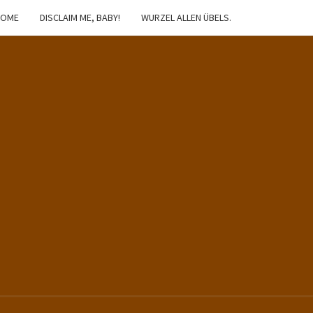
HOME
DISCLAIM ME, BABY!
WURZEL ALLEN ÜBELS.
IBSTER