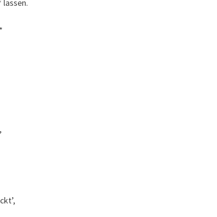
 lassen.
*
,
ckt’,