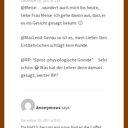
December 10, 2007 at 2:49
@Meise: …wundert auch mich bis heute,
liebe Frau Meise. Ich gehe davon aus, dass er
es ins Gesicht gesagt bekam. 🙂
@MacLeod: Genau so ist es, mein Lieber. Den
Entbehrlichen schlägt kein Kunde.
@RP: “Sprot-physiologische Gründe”… Sehr
schön. 😀 Was hat der Lehrer denn damals
gesagt, werter RP?
Anonymous
says:
December 10, 2007 at 9:42
Da hätt’s bei uns ein paar hinter die Löffel