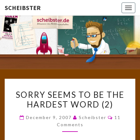
SCHEIBSTER
Togg
navig
SCHEIBS
Gutbürgerliche
Reime Und
Mehr! In
Blogform.
Total Old
School!
SORRY
SORRY SEEMS TO BE THE
SEEMS
HARDEST WORD (2)
TO
BE
Comments
December 9, 2007
Scheibster
11
THE
Comments
HARDEST
WORD