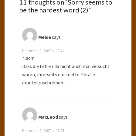
11 thoughts on “
Sorry seems to
be the hardest word (2)
”
Meise
says:
December 9, 2007 at 17:41
*lach*
Dass die Lehrer da nicht auch mal versucht
waren, ihrerseits eine nette Phrase
drunterzuschreiben…
MacLeod
says:
December 9, 2007 at 18:25