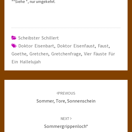
**Siehe *, nur umgekehrt.
Scheibster Schillert
Doktor Eisenbart
,
Doktor Eisenfaust
,
Faust
,
Goethe
,
Gretchen
,
Gretchenfrage
,
Vier Fäuste Für
Ein Hallelujah
Post
navigation
PREVIOUS
Sommer, Tore, Sonnenschein
NEXT
Sommergrippenloch*