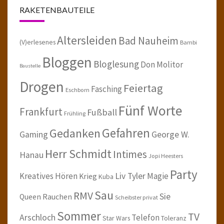
RAKETENBAUTEILE
Altersleiden
Bad Nauheim
(V)erlesenes
Bambi
Bloggen
Bloglesung
Don Molitor
Baustelle
Drogen
Feiertag
Fasching
Eschborn
Fünf Worte
Frankfurt
Fußball
Frühling
Gefahren
Gedanken
Gaming
George W.
Herr Schmidt
Intimes
Hanau
Jopi Heesters
Party
Kreatives Hören
Liv Tyler
Magie
Krieg
Kuba
Sau
RMV
Sie
Queen
Rauchen
Scheibster privat
Sommer
TV
Arschloch
Telefon
Star Wars
Toleranz