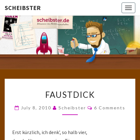
SCHEIBSTER
Togg
navig
SCHEIBS
Gutbürgerliche
Reime Und
Mehr! In
Blogform.
Total Old
School!
FAUSTDICK
FAUSTDICK
Comments
July 8, 2010
Scheibster
6 Comments
Erst kürzlich, ich denk’, so halb vier,