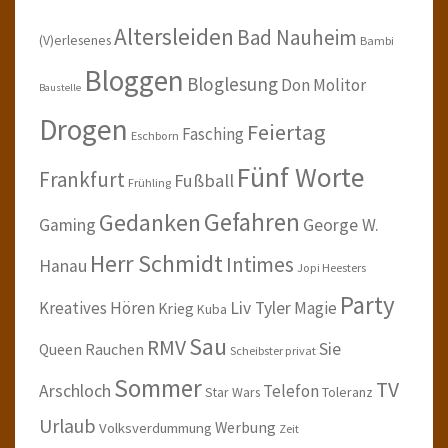
Altersleiden
Bad Nauheim
(V)erlesenes
Bambi
Bloggen
Bloglesung
Don Molitor
Baustelle
Drogen
Feiertag
Fasching
Eschborn
Fünf Worte
Frankfurt
Fußball
Frühling
Gefahren
Gedanken
Gaming
George W.
Herr Schmidt
Intimes
Hanau
Jopi Heesters
Party
Kreatives Hören
Liv Tyler
Magie
Krieg
Kuba
Sau
RMV
Sie
Queen
Rauchen
Scheibster privat
Sommer
TV
Arschloch
Telefon
Star Wars
Toleranz
Urlaub
Werbung
Volksverdummung
Zeit