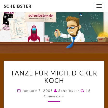
SCHEIBSTER
Togg
navig
SCHEIBS
Gutbürgerliche
Reime Und
Mehr! In
Blogform.
Total Old
School!
TANZE
TANZE FÜR MICH, DICKER
FÜR
KOCH
MICH,
DICKER
Comments
January 7, 2008
Scheibster
16
KOCH
Comments