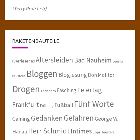
(Terry Pratchett)
RAKETENBAUTEILE
Altersleiden
Bad Nauheim
(V)erlesenes
Bambi
Bloggen
Bloglesung
Don Molitor
Baustelle
Drogen
Feiertag
Fasching
Eschborn
Fünf Worte
Frankfurt
Fußball
Frühling
Gefahren
Gedanken
Gaming
George W.
Herr Schmidt
Intimes
Hanau
Jopi Heesters