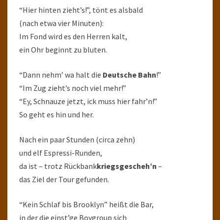
“Hier hinten zieht’s!”, tönt es alsbald
(nach etwa vier Minuten):
Im Fond wird es den Herren kalt,
ein Ohr beginnt zu bluten.
“Dann nehm’ wa halt die
Deutsche Bahn
!”
“Im Zug zieht’s noch viel mehr!”
“Ey, Schnauze jetzt, ick muss hier fahr’n!”
So geht es hin und her.
Nach ein paar Stunden (circa zehn)
und elf Espressi-Runden,
da ist – trotz Rückbank
kriegsgescheh’n
–
das Ziel der Tour gefunden.
“Kein Schlaf bis Brooklyn” heißt die Bar,
in der die einst’ge Boygroup sich