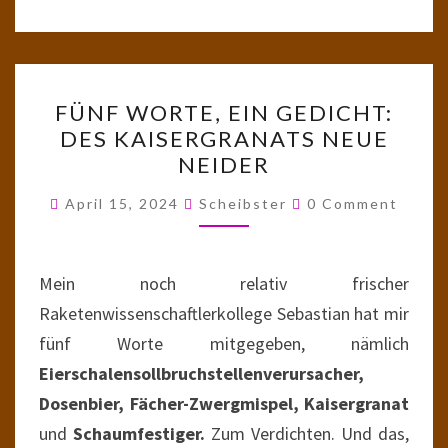
FÜNF
FÜNF WORTE, EIN GEDICHT:
WORTE,
DES KAISERGRANATS NEUE
EIN
NEIDER
GEDICHT:
DES
Comments
April 15, 2024
Scheibster
0 Comment
KAISERGRANATS
NEUE
NEIDER
Mein noch relativ frischer
Raketenwissenschaftlerkollege Sebastian hat mir
fünf Worte mitgegeben, nämlich
Eierschalensollbruchstellenverursacher,
Dosenbier, Fächer-Zwergmispel, Kaisergranat
und
Schaumfestiger.
Zum Verdichten. Und das,