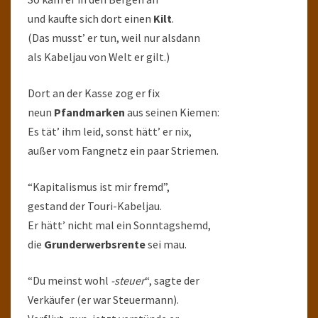
und kaufte sich dort einen
Kilt
.
(Das musst’ er tun, weil nur alsdann
als Kabeljau von Welt er gilt.)
Dort an der Kasse zog er fix
neun
Pfandmarken
aus seinen Kiemen:
Es tät’ ihm leid, sonst hätt’ er nix,
außer vom Fangnetz ein paar Striemen.
“Kapitalismus ist mir fremd”,
gestand der Touri-Kabeljau.
Er hätt’ nicht mal ein Sonntagshemd,
die
Grunderwerbsrente
sei mau.
“Du meinst wohl
-steuer
“, sagte der
Verkäufer (er war Steuermann).