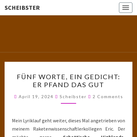
SCHEIBSTER
Togg
navig
SCHEIBS
Gutbürgerliche
Reime Und
Mehr! In
Blogform.
Total Old
School!
FÜNF
FÜNF WORTE, EIN GEDICHT:
WORTE,
ER PFAND DAS GUT
EIN
GEDICHT:
Comments
April 19, 2024
Scheibster
2 Comments
ER
PFAND
DAS
Mein Lyriklauf geht weiter, dieses Mal angetrieben von
GUT
meinem Raketenwissenschaftlerkollegen Eric. Der