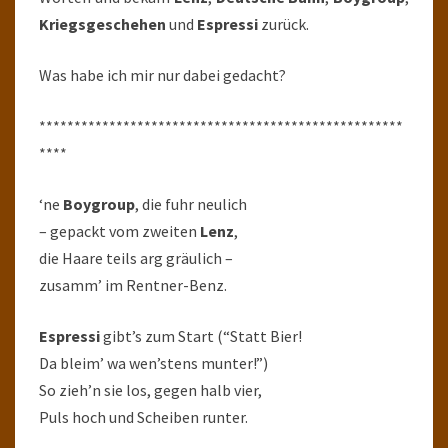
Kriegsgeschehen
und
Espressi
zurück.
Was habe ich mir nur dabei gedacht?
****************************************************
****
‘ne
Boygroup
, die fuhr neulich
– gepackt vom zweiten
Lenz
,
die Haare teils arg gräulich –
zusamm’ im Rentner-Benz.
Espressi
gibt’s zum Start (“Statt Bier!
Da bleim’ wa wen’stens munter!”)
So zieh’n sie los, gegen halb vier,
Puls hoch und Scheiben runter.