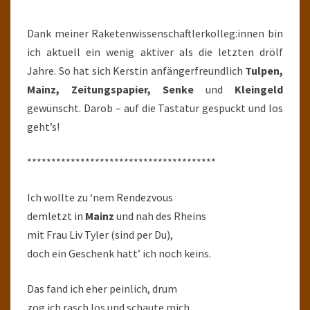
MAL
GESCHICKT
Dank meiner Raketenwissenschaftlerkolleg:innen bin
ich aktuell ein wenig aktiver als die letzten drölf
Jahre. So hat sich Kerstin anfängerfreundlich
Tulpen,
Mainz, Zeitungspapier, Senke
und
Kleingeld
gewünscht. Darob – auf die Tastatur gespuckt und los
geht’s!
***************************************
Ich wollte zu ‘nem Rendezvous
demletzt in
Mainz
und nah des Rheins
mit Frau Liv Tyler (sind per Du),
doch ein Geschenk hatt’ ich noch keins.
Das fand ich eher peinlich, drum
zog ich rasch los und schaute mich