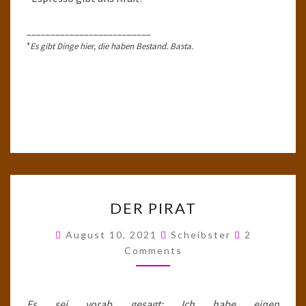
__________________________
*
Es gibt Dinge hier, die haben Bestand. Basta.
DER
DER PIRAT
PIRAT
Comments
August 10, 2021
Scheibster
2
Comments
Es sei vorab gesagt: Ich habe einen