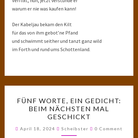
Verflixt, nun, jetzt verstünde er
warum er nie was kaufen kann!
Der Kabeljau bekam den Kilt
für das von ihm gebot’ne Pfand
und schwimmt seither und tanzt ganz wild
im Forth und rund ums Schottenland.
FÜNF
FÜNF WORTE, EIN GEDICHT:
WORTE,
BEIM NÄCHSTEN MAL
EIN
GESCHICKT
GEDICHT:
BEIM
Comments
April 18, 2024
Scheibster
0 Comment
NÄCHSTEN