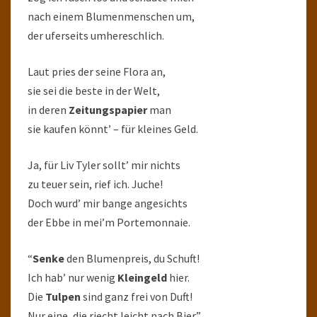
nach einem Blumenmenschen um,
der uferseits umhereschlich.
Laut pries der seine Flora an,
sie sei die beste in der Welt,
in deren
Zeitungspapier
man
sie kaufen könnt’ – für kleines Geld.
Ja, für Liv Tyler sollt’ mir nichts
zu teuer sein, rief ich. Juche!
Doch wurd’ mir bange angesichts
der Ebbe in mei’m Portemonnaie.
“
Senke
den Blumenpreis, du Schuft!
Ich hab’ nur wenig
Kleingeld
hier.
Die
Tulpen
sind ganz frei von Duft!
Nur eine, die riecht leicht nach Bier.”