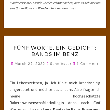
**Aufmerksame Lesende werden erkannt haben, dass es sich hier um
eine Spree-Möwe auf Wanderschaft handeln muss.
FÜNF
FÜNF WORTE, EIN GEDICHT:
WORTE,
BANDS IM BENZ
EIN
GEDICHT:
Comments
March 29, 2022
Scheibster
1 Comment
BANDS
IM
BENZ
Ein Lebenszeichen, ja. Ich fühle mich kreativseitig
eingerostet und möchte das ändern. Also fragte ich
meine hochgeschätzte
Raketenwissenschaftlerkollegin Anna nach fünf
Worten und bekam
Lenz
,
Deutsche Bahn
,
Boygroup
,