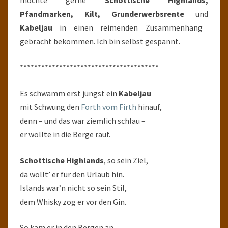
möchte gerne
Schottische Highlands,
Pfandmarken, Kilt, Grunderwerbsrente
und
Kabeljau
in einen reimenden Zusammenhang
gebracht bekommen. Ich bin selbst gespannt.
***************************************
Es schwamm erst jüngst ein
Kabeljau
mit Schwung den
Forth vom Firth
hinauf,
denn – und das war ziemlich schlau –
er wollte in die Berge rauf.
Schottische Highlands
, so sein Ziel,
da wollt’ er für den Urlaub hin.
Islands war’n nicht so sein Stil,
dem Whisky zog er vor den Gin.
So kam er in den Bergen an