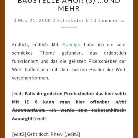
BAUSTELLE AHOI! (3) …UND
AHOI!
MEHR
(3)
…
Comments
May 21, 2008
Scheibster
13 Comments
UND
MEHR
Endlich, endlich: Mit
Mandigo
habe ich ein sehr
schniekes Theme gefunden, das ordentlich
funktioniert und das die geilsten Pixelschieber der
Welt hoffentlich mit dem besten Header der Welt
versehen können.
[edit]
Falls ihr geilsten Pixelschieber das hier seht:
Mit IE 6 kann man hier offenbar
nicht
kommentieren
. Ich werde zum Raketenhirsch!
Aaaargh!
[/edit]
[edit2] Geht doch. Phew! [/edit2]