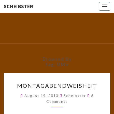
SCHEIBSTER
Togg
navig
SCHEIBS
Gutbürgerliche
Reime Und
Mehr! In
Blogform.
Total Old
School!
Browsed By
Tag:
RMV
MONTAGABENDWEISHEIT
MONTAGABENDWEISHEIT
Comments
August 19, 2013
Scheibster
6
Comments