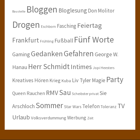
Bloggen
Bloglesung
Don Molitor
Baustelle
Drogen
Feiertag
Fasching
Eschborn
Fünf Worte
Frankfurt
Fußball
Frühling
Gefahren
Gedanken
Gaming
George W.
Herr Schmidt
Intimes
Hanau
Jopi Heesters
Party
Kreatives Hören
Liv Tyler
Magie
Krieg
Kuba
Sau
RMV
Sie
Queen
Rauchen
Scheibster privat
Sommer
TV
Arschloch
Telefon
Star Wars
Toleranz
Urlaub
Werbung
Volksverdummung
Zeit