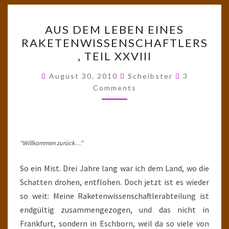
AUS
AUS DEM LEBEN EINES
DEM
RAKETENWISSENSCHAFTLERS
LEBEN
, TEIL XXVIII
EINES
RAKETENWISSENSCHAFTL
Comments
August 30, 2010
Scheibster
3
TEIL
Comments
XXVIII
“Willkommen zurück…”
So ein Mist. Drei Jahre lang war ich dem Land, wo die
Schatten drohen, entflohen. Doch jetzt ist es wieder
so weit: Meine Raketenwissenschaftlerabteilung ist
endgültig zusammengezogen, und das nicht in
Frankfurt, sondern in Eschborn, weil da so viele von