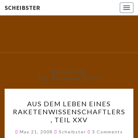
SCHEIBSTER
Togg
navig
SCHEIBS
Gutbürgerliche
Reime Und
Mehr! In
Blogform.
Total Old
School!
Browsed By
Tag:
Kreatives Hören
AUS
AUS DEM LEBEN EINES
DEM
RAKETENWISSENSCHAFTLERS
LEBEN
, TEIL XXV
EINES
RAKETENWISSENSCHAFTL
Comments
May 21, 2008
Scheibster
3 Comments