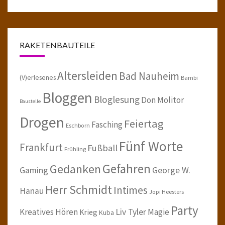
RAKETENBAUTEILE
Altersleiden
Bad Nauheim
(V)erlesenes
Bambi
Bloggen
Bloglesung
Don Molitor
Baustelle
Drogen
Feiertag
Fasching
Eschborn
Fünf Worte
Frankfurt
Fußball
Frühling
Gefahren
Gedanken
Gaming
George W.
Herr Schmidt
Intimes
Hanau
Jopi Heesters
Party
Kreatives Hören
Liv Tyler
Magie
Krieg
Kuba