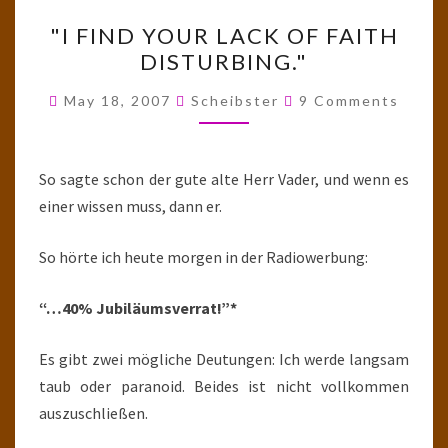
"I
"I FIND YOUR LACK OF FAITH
FIND
DISTURBING."
YOUR
LACK
Comments
May 18, 2007
Scheibster
9 Comments
OF
FAITH
DISTURBING."
So sagte schon der gute alte Herr Vader, und wenn es
einer wissen muss, dann er.
So hörte ich heute morgen in der Radiowerbung:
“…40% Jubiläumsverrat!”*
Es gibt zwei mögliche Deutungen: Ich werde langsam
taub oder paranoid. Beides ist nicht vollkommen
auszuschließen.