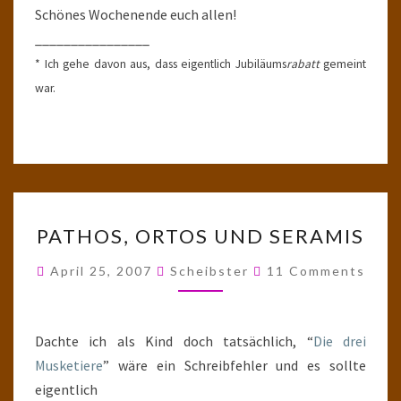
Schönes Wochenende euch allen!
________________
* Ich gehe davon aus, dass eigentlich Jubiläums
rabatt
gemeint
war.
PATHOS,
PATHOS, ORTOS UND SERAMIS
ORTOS
UND
Comments
April 25, 2007
Scheibster
11 Comments
SERAMIS
Dachte ich als Kind doch tatsächlich, “
Die drei
Musketiere
” wäre ein Schreibfehler und es sollte
eigentlich