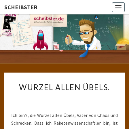
SCHEIBSTER
Togg
navig
SCHEIBS
Gutbürgerliche
Reime Und
Mehr! In
Blogform.
Total Old
School!
WURZEL
WURZEL ALLEN ÜBELS.
ALLEN
ÜBELS.
Ich bin’s, die Wurzel allen Übels, Vater von Chaos und
Schrecken. Dass ich Raketenwissenschaftler bin, ist