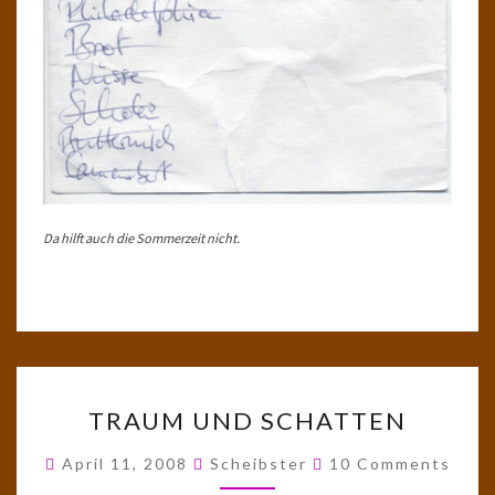
Da hilft auch die Sommerzeit nicht.
TRAUM
TRAUM UND SCHATTEN
UND
SCHATTEN
Comments
April 11, 2008
Scheibster
10 Comments