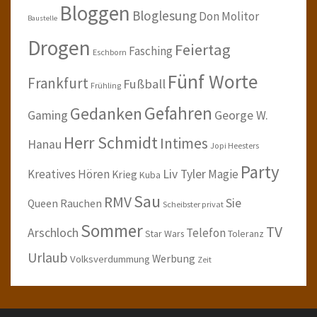
Bloggen
Bloglesung
Don Molitor
Baustelle
Drogen
Feiertag
Fasching
Eschborn
Fünf Worte
Frankfurt
Fußball
Frühling
Gefahren
Gedanken
Gaming
George W.
Herr Schmidt
Intimes
Hanau
Jopi Heesters
Party
Kreatives Hören
Liv Tyler
Magie
Krieg
Kuba
Sau
RMV
Sie
Queen
Rauchen
Scheibster privat
Sommer
TV
Arschloch
Telefon
Star Wars
Toleranz
Urlaub
Werbung
Volksverdummung
Zeit