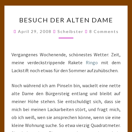
BESUCH
BESUCH DER ALTEN DAME
DER
ALTEN
Comments
April 29, 2008
Scheibster
8 Comments
DAME
Vergangenes Wochenende, schönestes Wetter: Zeit,
meine verdeckstrippende Rakete
Ringo
mit dem
Lackstift noch etwas für den Sommer aufzuhübschen.
Noch während ich am Pinseln bin, wackelt eine nette
alte Dame den Bürgersteig entlang und bleibt auf
meiner Höhe stehen. Sie entschuldigt sich, dass sie
mich bei meinen Lackarbeiten stört, und fragt mich,
ob ich weiß, wen sie ansprechen könne, wenn sie eine
kleine Wohnung suche. So etwa vierzig Quadratmeter.