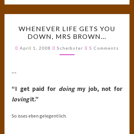
WHENEVER
WHENEVER LIFE GETS YOU
LIFE
DOWN, MRS BROWN…
GETS
YOU
Comments
April 1, 2008
Scheibster
5 Comments
DOWN,
MRS
BROWN…
…
“I get paid for
doing
my job, not for
loving
it.”
So isses eben gelegentlich.