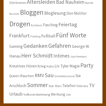
Altersleiden
Bad Nauheim
(V)erlesenes
Bambi
Bloggen
Bloglesung
Don Molitor
Baustelle
Drogen
Feiertag
Fasching
Eschborn
Fünf Worte
Frankfurt
Fußball
Frühling
Gefahren
Gedanken
Gaming
George W.
Herr Schmidt
Intimes
Hanau
Jopi Heesters
Party
Kreatives Hören
Liv Tyler
Magie
Krieg
Kuba
Sau
RMV
Sie
Queen
Rauchen
Scheibster privat
Sommer
TV
Arschloch
Telefon
Star Wars
Toleranz
Urlaub
Werbung
Volksverdummung
Zeit