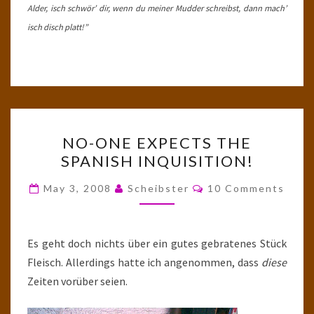
Alder, isch schwör’ dir, wenn du meiner Mudder schreibst, dann mach’
isch disch platt!”
NO-
NO-ONE EXPECTS THE
ONE
SPANISH INQUISITION!
EXPECTS
THE
Comments
May 3, 2008
Scheibster
10 Comments
SPANISH
INQUISITION!
Es geht doch nichts über ein gutes gebratenes Stück
Fleisch. Allerdings hatte ich angenommen, dass
diese
Zeiten vorüber seien.