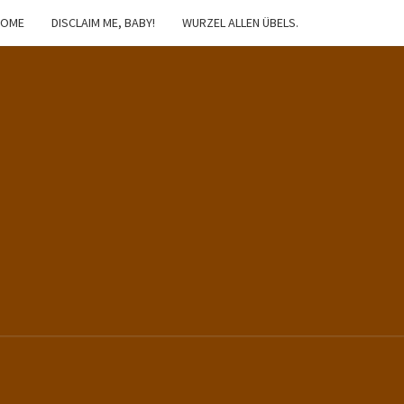
HOME
DISCLAIM ME, BABY!
WURZEL ALLEN ÜBELS.
IBSTER