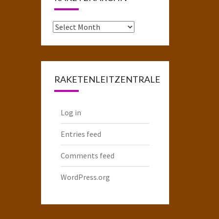
Das
komplette
Raketenarchiv
RAKETENLEITZENTRALE
Log in
Entries feed
Comments feed
WordPress.org