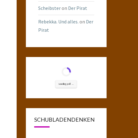
Scheibster
on
Der Pirat
Rebekka. Und alles.
on
Der
Pirat
Loading poll ...
SCHUBLADENDENKEN