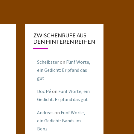
ZWISCHENRUFE AUS
DEN HINTEREN REIHEN
Scheibster
on
Fünf Worte,
ein Gedicht: Er pfand das
gut
Doc Pé
on
Fünf Worte, ein
Gedicht: Er pfand das gut
Andreas
on
Fünf Worte,
ein Gedicht: Bands im
Benz