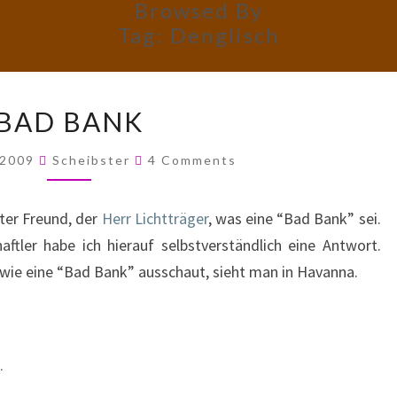
Browsed By
Tag:
Denglisch
BAD
BAD BANK
BANK
Comments
, 2009
Scheibster
4 Comments
lter Freund, der
Herr Lichtträger
, was eine “Bad Bank” sei.
ftler habe ich hierauf selbstverständlich eine Antwort.
 wie eine “Bad Bank” ausschaut, sieht man in Havanna.
…