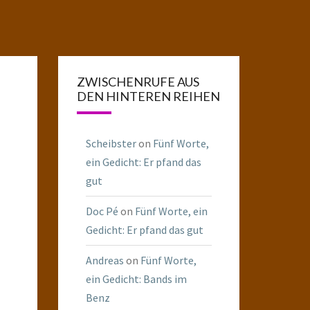
ZWISCHENRUFE AUS
DEN HINTEREN REIHEN
Scheibster
on
Fünf Worte,
ein Gedicht: Er pfand das
gut
Doc Pé
on
Fünf Worte, ein
Gedicht: Er pfand das gut
Andreas
on
Fünf Worte,
ein Gedicht: Bands im
Benz