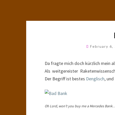
February 6
Da fragte mich doch kürzlich mein a
Als weitgereister Raketenwissenscha
Der Begriff ist bestes
Denglisch
, und
Oh Lord, won’t you buy me a Mercedes Bank