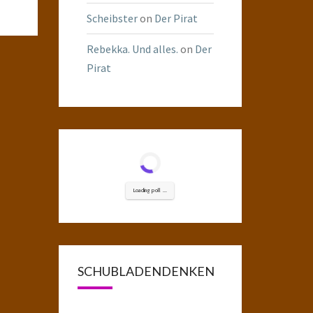
Scheibster
on
Der Pirat
Rebekka. Und alles.
on
Der
Pirat
Loading poll ...
SCHUBLADENDENKEN