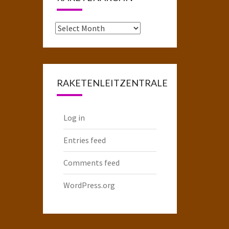
Das
komplette
Raketenarchiv
RAKETENLEITZENTRALE
Log in
Entries feed
Comments feed
WordPress.org