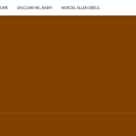
HOME
DISCLAIM ME, BABY!
WURZEL ALLEN ÜBELS.
IBSTER