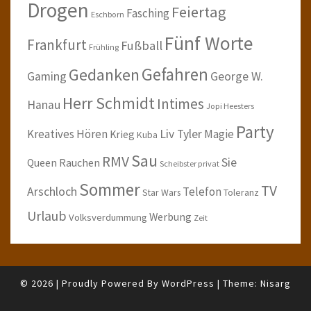
Drogen
Feiertag
Fasching
Eschborn
Fünf Worte
Frankfurt
Fußball
Frühling
Gefahren
Gedanken
Gaming
George W.
Herr Schmidt
Intimes
Hanau
Jopi Heesters
Party
Kreatives Hören
Liv Tyler
Magie
Krieg
Kuba
Sau
RMV
Sie
Queen
Rauchen
Scheibster privat
Sommer
TV
Arschloch
Telefon
Star Wars
Toleranz
Urlaub
Werbung
Volksverdummung
Zeit
© 2026
|
Proudly Powered By
WordPress
|
Theme:
Nisarg