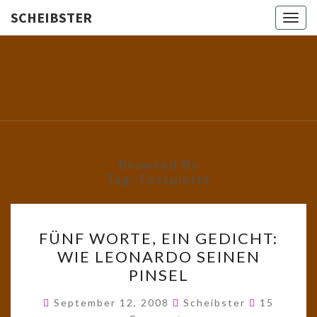
SCHEIBSTER
Togg
navig
SCHEIBS
Gutbürgerliche
Reime Und
Mehr! In
Blogform.
Total Old
School!
Browsed By
Tag:
Festplatte
FÜNF
FÜNF WORTE, EIN GEDICHT:
WORTE,
WIE LEONARDO SEINEN
EIN
PINSEL
GEDICHT:
WIE
Comments
September 12, 2008
Scheibster
15