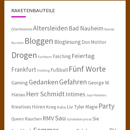
RAKETENBAUTEILE
Altersleiden
Bad Nauheim
(V)erlesenes
Bambi
Bloggen
Bloglesung
Don Molitor
Baustelle
Drogen
Feiertag
Fasching
Eschborn
Fünf Worte
Frankfurt
Fußball
Frühling
Gefahren
Gedanken
Gaming
George W.
Herr Schmidt
Intimes
Hanau
Jopi Heesters
Party
Kreatives Hören
Liv Tyler
Magie
Krieg
Kuba
Sau
RMV
Sie
Queen
Rauchen
Scheibster privat
Sommer