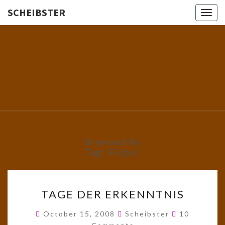
SCHEIBSTER
Togg
navig
SCHEIBS
Gutbürgerliche
Reime Und
Mehr! In
Blogform.
Total Old
School!
Browsed By
Tag:
Fieber
TAGE
TAGE DER ERKENNTNIS
DER
ERKENNTNIS
Comments
October 15, 2008
Scheibster
10