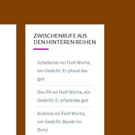
ZWISCHENRUFE AUS
DEN HINTEREN REIHEN
Scheibster
on
Fünf Worte,
ein Gedicht: Er pfand das
gut
Doc Pé
on
Fünf Worte, ein
Gedicht: Er pfand das gut
Andreas
on
Fünf Worte,
ein Gedicht: Bands im
Benz