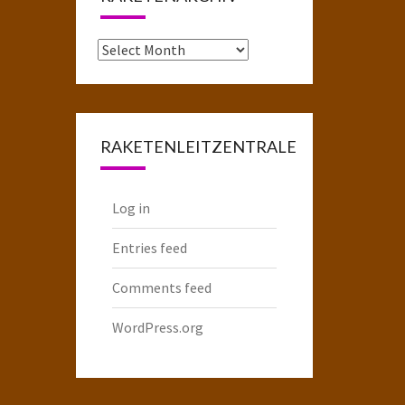
Das
komplette
Raketenarchiv
RAKETENLEITZENTRALE
Log in
Entries feed
Comments feed
WordPress.org