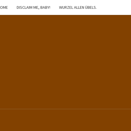
HOME
DISCLAIM ME, BABY!
WURZEL ALLEN ÜBELS.
IBSTER