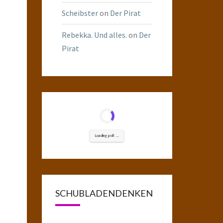
Scheibster
on
Der Pirat
Rebekka. Und alles.
on
Der
Pirat
Loading poll ...
SCHUBLADENDENKEN