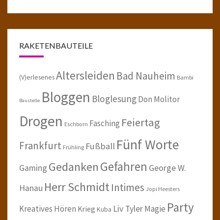
RAKETENBAUTEILE
Altersleiden
Bad Nauheim
(V)erlesenes
Bambi
Bloggen
Bloglesung
Don Molitor
Baustelle
Drogen
Feiertag
Fasching
Eschborn
Fünf Worte
Frankfurt
Fußball
Frühling
Gefahren
Gedanken
Gaming
George W.
Herr Schmidt
Intimes
Hanau
Jopi Heesters
Party
Kreatives Hören
Liv Tyler
Magie
Krieg
Kuba