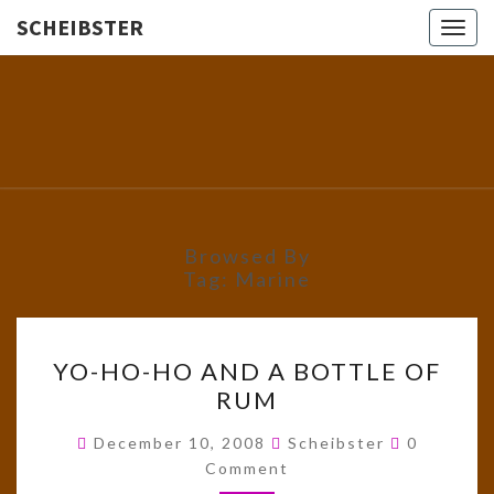
SCHEIBSTER
Togg
navig
SCHEIBS
Gutbürgerliche
Reime Und
Mehr! In
Blogform.
Total Old
School!
Browsed By
Tag:
Marine
YO-
YO-HO-HO AND A BOTTLE OF
HO-
RUM
HO
AND
Comments
December 10, 2008
Scheibster
0
A
Comment