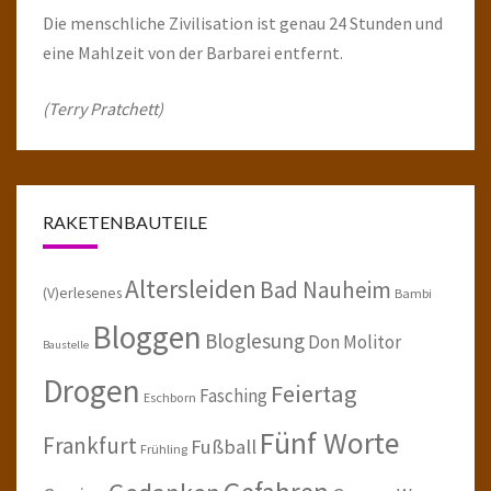
Die menschliche Zivilisation ist genau 24 Stunden und
eine Mahlzeit von der Barbarei entfernt.
(Terry Pratchett)
RAKETENBAUTEILE
Altersleiden
Bad Nauheim
(V)erlesenes
Bambi
Bloggen
Bloglesung
Don Molitor
Baustelle
Drogen
Feiertag
Fasching
Eschborn
Fünf Worte
Frankfurt
Fußball
Frühling