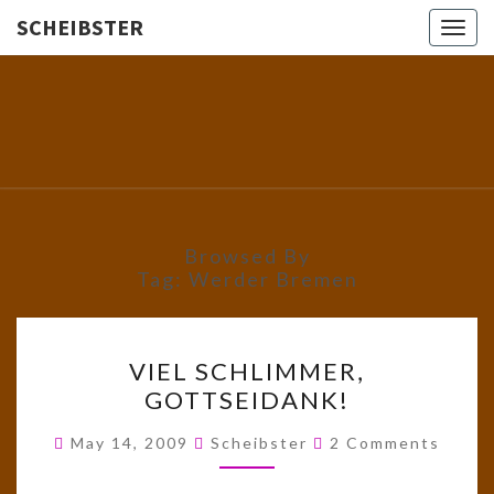
SCHEIBSTER
Togg
navig
SCHEIBS
Gutbürgerliche
Reime Und
Mehr! In
Blogform.
Total Old
School!
Browsed By
Tag:
Werder Bremen
VIEL
VIEL SCHLIMMER,
SCHLIMMER,
GOTTSEIDANK!
GOTTSEIDANK!
Comments
May 14, 2009
Scheibster
2 Comments