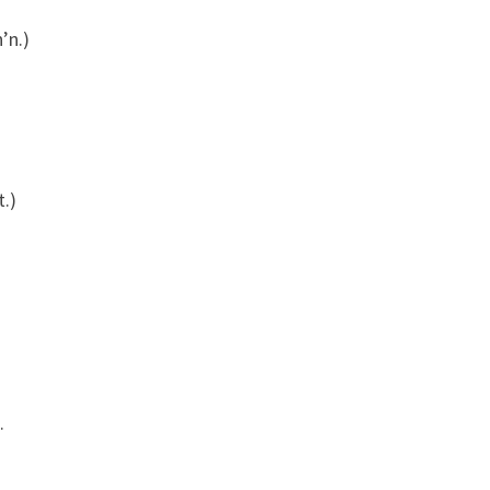
’n.)
t.)
.