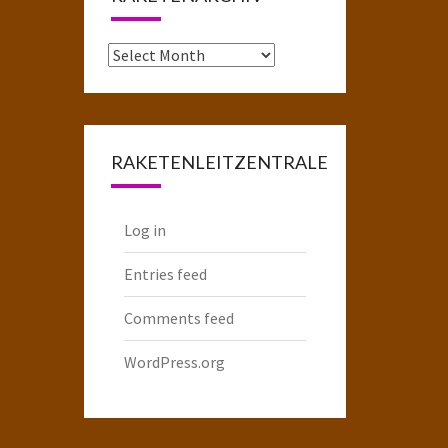
Das
komplette
Raketenarchiv
RAKETENLEITZENTRALE
Log in
Entries feed
Comments feed
WordPress.org