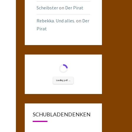
Scheibster
on
Der Pirat
Rebekka. Und alles.
on
Der
Pirat
Loading poll ...
SCHUBLADENDENKEN