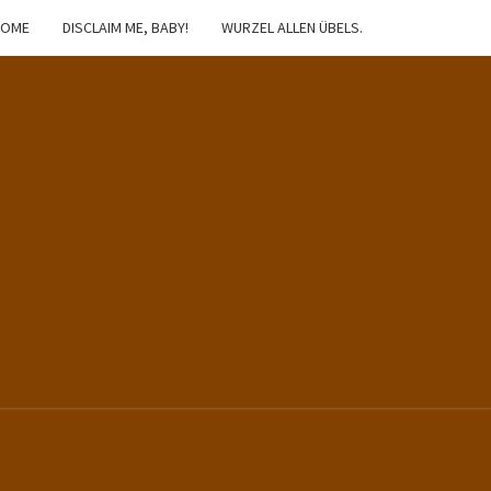
HOME
DISCLAIM ME, BABY!
WURZEL ALLEN ÜBELS.
IBSTER