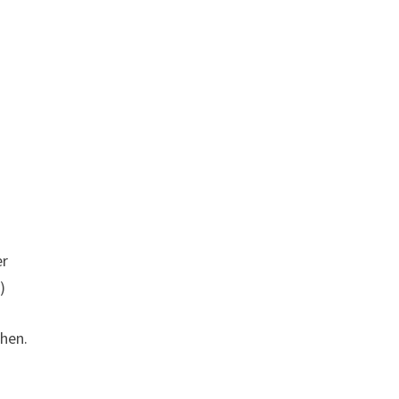
er
)
hen.