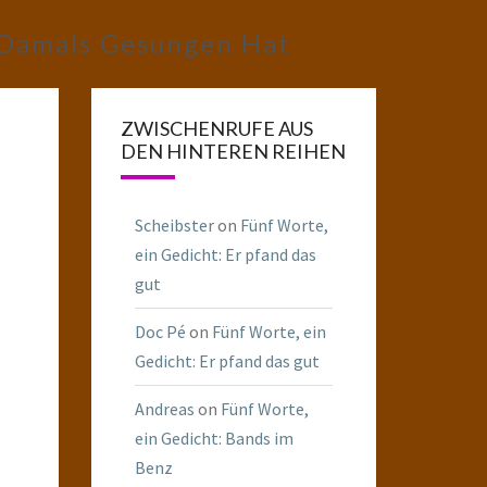
 Damals Gesungen Hat
ZWISCHENRUFE AUS
DEN HINTEREN REIHEN
Scheibster
on
Fünf Worte,
ein Gedicht: Er pfand das
gut
Doc Pé
on
Fünf Worte, ein
Gedicht: Er pfand das gut
Andreas
on
Fünf Worte,
ein Gedicht: Bands im
Benz