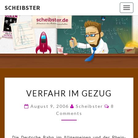
SCHEIBSTER
Togg
navig
SCHEIBS
Gutbürgerliche
Reime Und
Mehr! In
Blogform.
Total Old
School!
VERFAHR
VERFAHR IM GEZUG
IM
GEZUG
Comments
August 9, 2006
Scheibster
8
Comments
Die Deutsche Bahn im Allgemeinen und der Rhein-