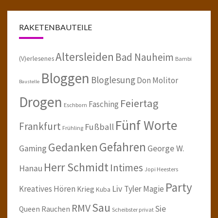
RAKETENBAUTEILE
Altersleiden
Bad Nauheim
(V)erlesenes
Bambi
Bloggen
Bloglesung
Don Molitor
Baustelle
Drogen
Feiertag
Fasching
Eschborn
Fünf Worte
Frankfurt
Fußball
Frühling
Gefahren
Gedanken
Gaming
George W.
Herr Schmidt
Intimes
Hanau
Jopi Heesters
Party
Kreatives Hören
Liv Tyler
Magie
Krieg
Kuba
Sau
RMV
Sie
Queen
Rauchen
Scheibster privat