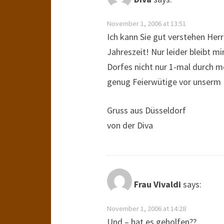
November 1, 2006 at 13:51
Ich kann Sie gut verstehen Herr 
Jahreszeit! Nur leider bleibt 
Dorfes nicht nur 1-mal durch m
genug Feierwütige vor unserm 
Gruss aus Düsseldorf
von der Diva
Frau Vivaldi
says:
November 1, 2006 at 14:28
Und – hat es geholfen??