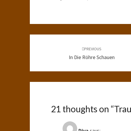
Post
navigation
PREVIOUS
In Die Röhre Schauen
21 thoughts on “
Tra
Diva
says: