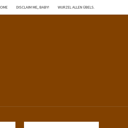
HOME
DISCLAIM ME, BABY!
WURZEL ALLEN ÜBELS.
IBSTER