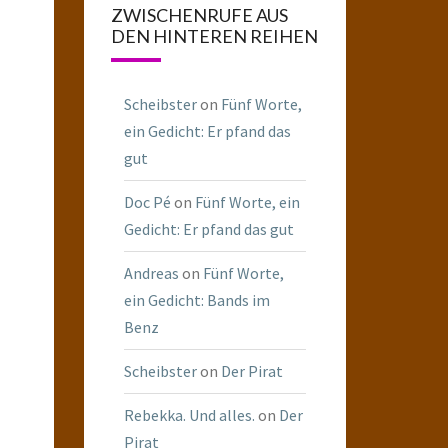
ZWISCHENRUFE AUS
DEN HINTEREN REIHEN
Scheibster
on
Fünf Worte,
ein Gedicht: Er pfand das
gut
Doc Pé
on
Fünf Worte, ein
Gedicht: Er pfand das gut
Andreas
on
Fünf Worte,
ein Gedicht: Bands im
Benz
Scheibster
on
Der Pirat
Rebekka. Und alles.
on
Der
Pirat