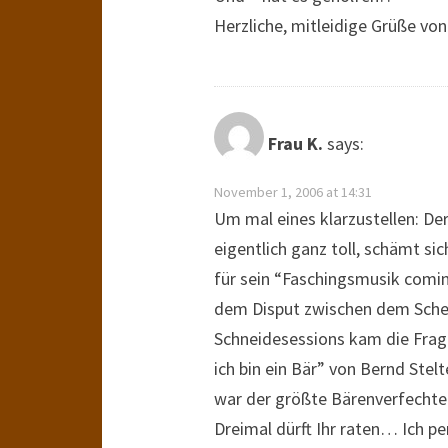
Herzliche, mitleidige Grüße von
Frau K.
says:
November 1, 2006 at 14:31
Um mal eines klarzustellen: De
eigentlich ganz toll, schämt si
für sein “Faschingsmusik comi
dem Disput zwischen dem Scheibs
Schneidesessions kam die Frage
ich bin ein Bär” von Bernd Stel
war der größte Bärenverfechter
Dreimal dürft Ihr raten… Ich pe