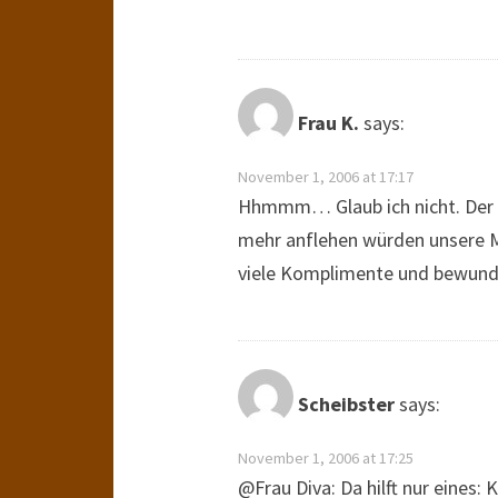
Frau K.
says:
November 1, 2006 at 17:17
Hhmmm… Glaub ich nicht. Der Sc
mehr anflehen würden unsere M
viele Komplimente und bewundern
Scheibster
says:
November 1, 2006 at 17:25
@Frau Diva: Da hilft nur eines: