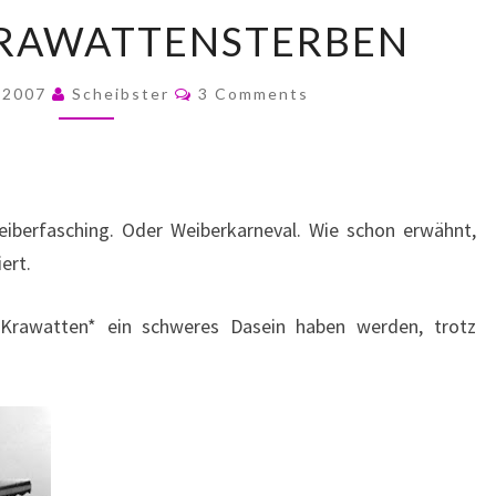
GROSSES K
RAWATTENSTERBEN
RAWATTENSTERBEN
Comments
, 2007
Scheibster
3 Comments
eiberfasching. Oder Weiberkarneval. Wie schon erwähnt,
ert.
 Krawatten* ein schweres Dasein haben werden, trotz