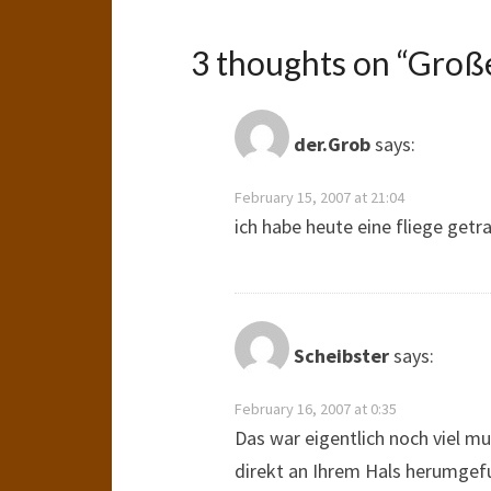
3 thoughts on “
Große
der.Grob
says:
February 15, 2007 at 21:04
ich habe heute eine fliege getra
Scheibster
says:
February 16, 2007 at 0:35
Das war eigentlich noch viel mu
direkt an Ihrem Hals herumgefu