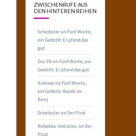
ZWISCHENRUFE AUS
DEN HINTEREN REIHEN
Scheibster
on
Fünf Worte,
ein Gedicht: Er pfand das
gut
Doc Pé
on
Fünf Worte, ein
Gedicht: Er pfand das gut
Andreas
on
Fünf Worte,
ein Gedicht: Bands im
Benz
Scheibster
on
Der Pirat
Rebekka. Und alles.
on
Der
Pirat