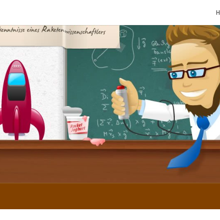
SCHE
Gutbürgerliche
Reime Und
Mehr! In
Blogform.
Total Old
School!