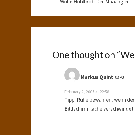
Wolle Hohlbrot: Der Maaahgier
One thought on “
Wei
Markus Quint
says:
February 2, 2007 at 22:58
Tipp: Ruhe bewahren, wenn der
Bildschirmfläche verschwinde