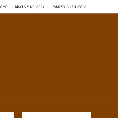
HOME
DISCLAIM ME, BABY!
WURZEL ALLEN ÜBELS.
IBSTER