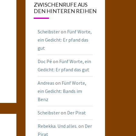
ZWISCHENRUFE AUS
DEN HINTEREN REIHEN
Scheibster
on
Fünf Worte,
ein Gedicht: Er pfand das
gut
Doc Pé
on
Fünf Worte, ein
Gedicht: Er pfand das gut
Andreas
on
Fünf Worte,
ein Gedicht: Bands im
Benz
Scheibster
on
Der Pirat
Rebekka. Und alles.
on
Der
Pirat