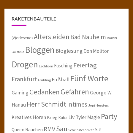
RAKETENBAUTEILE
Altersleiden
Bad Nauheim
(V)erlesenes
Bambi
Bloggen
Bloglesung
Don Molitor
Baustelle
Drogen
Feiertag
Fasching
Eschborn
Fünf Worte
Frankfurt
Fußball
Frühling
Gefahren
Gedanken
Gaming
George W.
Herr Schmidt
Intimes
Hanau
Jopi Heesters
Party
Kreatives Hören
Liv Tyler
Magie
Krieg
Kuba
Sau
RMV
Sie
Queen
Rauchen
Scheibster privat