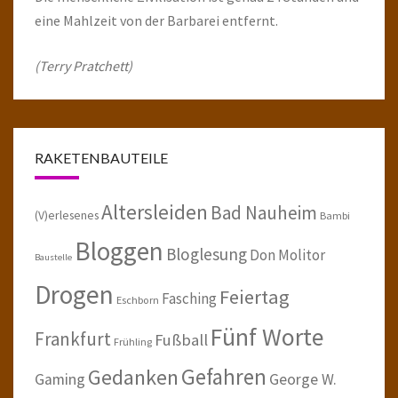
eine Mahlzeit von der Barbarei entfernt.
(Terry Pratchett)
RAKETENBAUTEILE
Altersleiden
Bad Nauheim
(V)erlesenes
Bambi
Bloggen
Bloglesung
Don Molitor
Baustelle
Drogen
Feiertag
Fasching
Eschborn
Fünf Worte
Frankfurt
Fußball
Frühling
Gefahren
Gedanken
Gaming
George W.