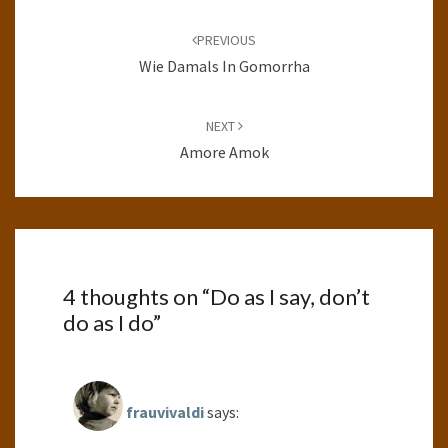
Post
navigation
PREVIOUS
Wie Damals In Gomorrha
NEXT
Amore Amok
4 thoughts on “
Do as I say, don’t
do as I do
”
frauvivaldi
says: