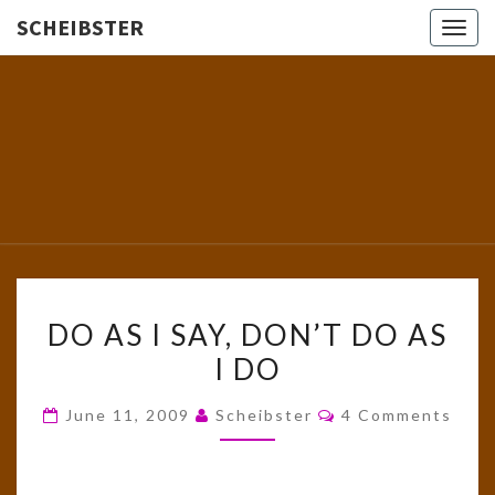
SCHEIBSTER
Togg
navig
SCHEIBS
Gutbürgerliche
Reime Und
Mehr! In
Blogform.
Total Old
School!
DO
DO AS I SAY, DON’T DO AS
AS
I DO
I
SAY,
Comments
June 11, 2009
Scheibster
4 Comments
DON’T
DO
AS