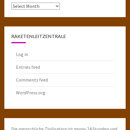
Das
komplette
Raketenarchiv
RAKETENLEITZENTRALE
Log in
Entries feed
Comments feed
WordPress.org
Die menschliche Zivilisation ist genau 24 Stunden und