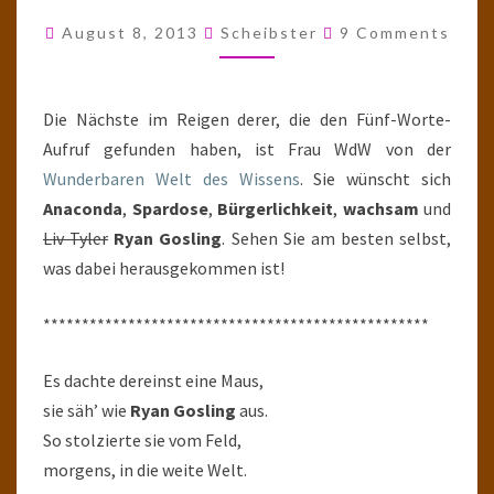
WENN
Comments
August 8, 2013
Scheibster
9 Comments
MAN
IN
SCHLANGEN
Die Nächste im Reigen derer, die den Fünf-Worte-
LINIEN
Aufruf gefunden haben, ist Frau WdW von der
FÄHRT
Wunderbaren Welt des Wissens
. Sie wünscht sich
Anaconda
,
Spardose
,
Bürgerlichkeit
,
wachsam
und
Liv Tyler
Ryan Gosling
. Sehen Sie am besten selbst,
was dabei herausgekommen ist!
**************************************************
Es dachte dereinst eine Maus,
sie säh’ wie
Ryan Gosling
aus.
So stolzierte sie vom Feld,
morgens, in die weite Welt.