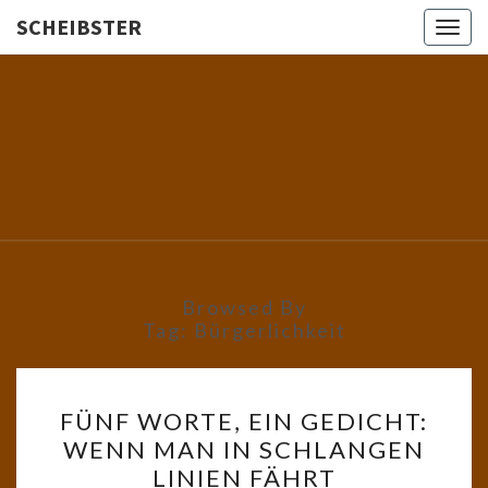
SCHEIBSTER
Togg
navig
SCHEIBS
Gutbürgerliche
Reime Und
Mehr! In
Blogform.
Total Old
School!
Browsed By
Tag:
Bürgerlichkeit
FÜNF
FÜNF WORTE, EIN GEDICHT:
WORTE,
WENN MAN IN SCHLANGEN
EIN
LINIEN FÄHRT
GEDICHT: