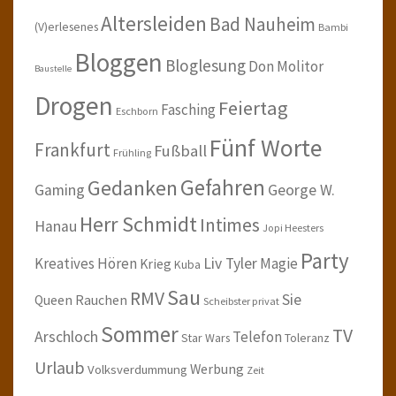
Altersleiden
Bad Nauheim
(V)erlesenes
Bambi
Bloggen
Bloglesung
Don Molitor
Baustelle
Drogen
Feiertag
Fasching
Eschborn
Fünf Worte
Frankfurt
Fußball
Frühling
Gefahren
Gedanken
Gaming
George W.
Herr Schmidt
Intimes
Hanau
Jopi Heesters
Party
Kreatives Hören
Liv Tyler
Magie
Krieg
Kuba
Sau
RMV
Sie
Queen
Rauchen
Scheibster privat
Sommer
TV
Arschloch
Telefon
Star Wars
Toleranz
Urlaub
Werbung
Volksverdummung
Zeit