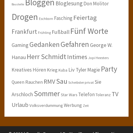
Bloggen
Bloglesung
Don Molitor
Baustelle
Drogen
Feiertag
Fasching
Eschborn
Fünf Worte
Frankfurt
Fußball
Frühling
Gefahren
Gedanken
Gaming
George W.
Herr Schmidt
Intimes
Hanau
Jopi Heesters
Party
Kreatives Hören
Liv Tyler
Magie
Krieg
Kuba
Sau
RMV
Sie
Queen
Rauchen
Scheibster privat
Sommer
TV
Arschloch
Telefon
Star Wars
Toleranz
Urlaub
Werbung
Volksverdummung
Zeit