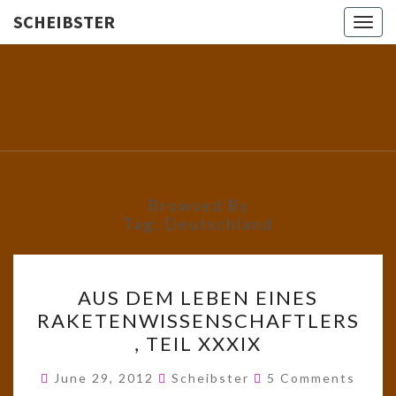
SCHEIBSTER
Togg
navig
SCHEIBS
Gutbürgerliche
Reime Und
Mehr! In
Blogform.
Total Old
School!
Browsed By
Tag:
Deutschland
AUS
AUS DEM LEBEN EINES
DEM
RAKETENWISSENSCHAFTLERS
LEBEN
, TEIL XXXIX
EINES
RAKETENWISSENSCHAFTL
Comments
June 29, 2012
Scheibster
5 Comments