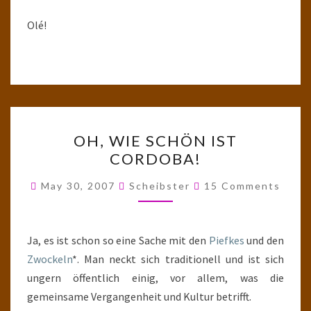
Olé!
OH,
OH, WIE SCHÖN IST
WIE
CORDOBA!
SCHÖN
IST
Comments
May 30, 2007
Scheibster
15 Comments
CORDOBA!
Ja, es ist schon so eine Sache mit den
Piefkes
und den
Zwockeln
*. Man neckt sich traditionell und ist sich
ungern öffentlich einig, vor allem, was die
gemeinsame Vergangenheit und Kultur betrifft.