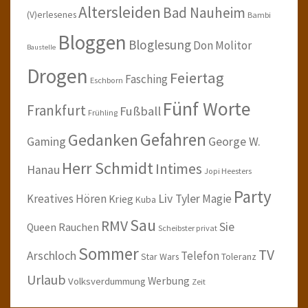
Altersleiden
Bad Nauheim
(V)erlesenes
Bambi
Bloggen
Bloglesung
Don Molitor
Baustelle
Drogen
Feiertag
Fasching
Eschborn
Fünf Worte
Frankfurt
Fußball
Frühling
Gefahren
Gedanken
Gaming
George W.
Herr Schmidt
Intimes
Hanau
Jopi Heesters
Party
Kreatives Hören
Liv Tyler
Magie
Krieg
Kuba
Sau
RMV
Sie
Queen
Rauchen
Scheibster privat
Sommer
TV
Arschloch
Telefon
Star Wars
Toleranz
Urlaub
Werbung
Volksverdummung
Zeit