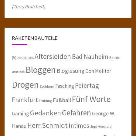
(Terry Pratchett)
RAKETENBAUTEILE
Altersleiden
Bad Nauheim
(V)erlesenes
Bambi
Bloggen
Bloglesung
Don Molitor
Baustelle
Drogen
Feiertag
Fasching
Eschborn
Fünf Worte
Frankfurt
Fußball
Frühling
Gefahren
Gedanken
Gaming
George W.
Herr Schmidt
Intimes
Hanau
Jopi Heesters