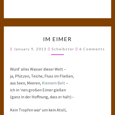
IM
IM EIMER
EIMER
Comments
January 9, 2013
Scheibster
6 Comments
Würd’ alles Wasser dieser Welt –
ja, Pfützen, Teiche, Fluss im Fließen,
aus Seen, Meeren,
Kleinem Belt
–
ich in ‘nen großen Eimer gießen
(ganz in der Hoffnung, dass er hält) –
Kein Tropfen wär’ um kein Atoll,