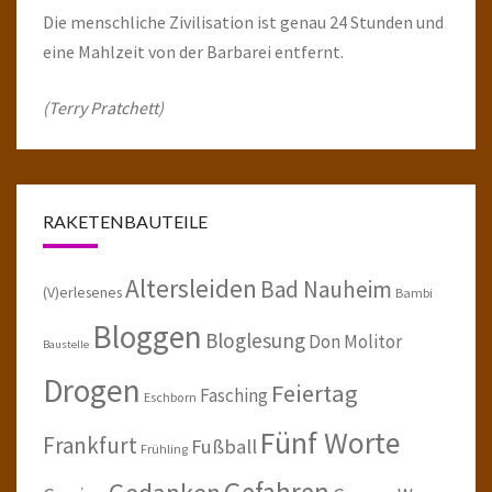
Die menschliche Zivilisation ist genau 24 Stunden und
eine Mahlzeit von der Barbarei entfernt.
(Terry Pratchett)
RAKETENBAUTEILE
Altersleiden
Bad Nauheim
(V)erlesenes
Bambi
Bloggen
Bloglesung
Don Molitor
Baustelle
Drogen
Feiertag
Fasching
Eschborn
Fünf Worte
Frankfurt
Fußball
Frühling
Gefahren