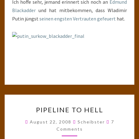
Ich hoffe sehr, jemand erinnert sich noch an
Edmund
Blackadder
und hat mitbekommen, dass Wladimir
Putin jüngst
seinen engsten Vertrauten gefeuert
hat.
PIPELINE
PIPELINE TO HELL
TO
HELL
Comments
August 22, 2008
Scheibster
7
Comments