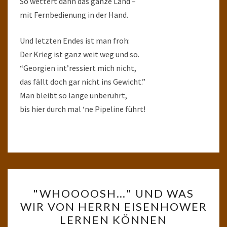
So wettert dann das ganze Land –
mit Fernbedienung in der Hand.
Und letzten Endes ist man froh:
Der Krieg ist ganz weit weg und so.
“Georgien int’ressiert mich nicht,
das fällt doch gar nicht ins Gewicht.”
Man bleibt so lange unberührt,
bis hier durch mal ‘ne Pipeline führt!
"WHOOOOSH…"
"WHOOOOSH…" UND WAS
UND
WIR VON HERRN EISENHOWER
WAS
LERNEN KÖNNEN
WIR