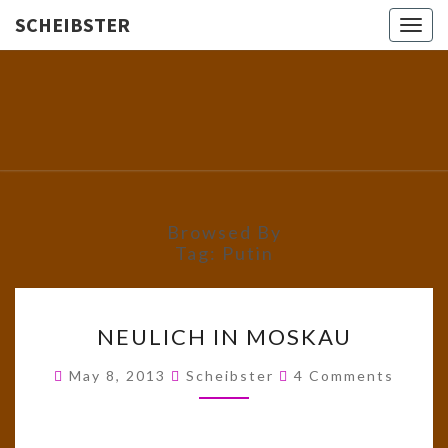
SCHEIBSTER
Togg
navig
SCHEIBS
Gutbürgerliche
Reime Und
Mehr! In
Blogform.
Total Old
School!
Browsed By
Tag:
Putin
NEULICH
NEULICH IN MOSKAU
IN
MOSKAU
Comments
May 8, 2013
Scheibster
4 Comments