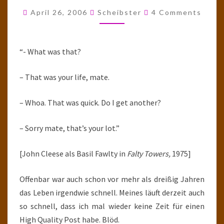
VON
Comments
April 26, 2006
Scheibster
4 Comments
HERRN
EISENHOWER
LERNEN
“- What was that?
KÖNNEN
– That was your life, mate.
– Whoa. That was quick. Do I get another?
– Sorry mate, that’s your lot.”
[John Cleese als Basil Fawlty in
Falty Towers,
1975]
Offenbar war auch schon vor mehr als dreißig Jahren
das Leben irgendwie schnell. Meines läuft derzeit auch
so schnell, dass ich mal wieder keine Zeit für einen
High Quality Post habe. Blöd.