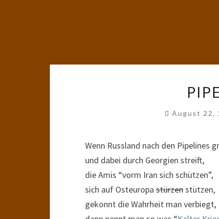
PIP
August 22,
Wenn Russland nach den Pipelines gr
und dabei durch Georgien streift,
die Amis “vorm Iran sich schützen”,
sich auf Osteuropa
stürzen
stützen,
gekonnt die Wahrheit man verbiegt,
dann nennt man so was “
Kalter Krie