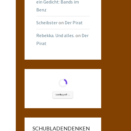
ein Gedicht: Bands im
Benz
Scheibster
on
Der Pirat
Rebekka. Und alles.
on
Der
Pirat
Loading poll ...
SCHUBLADENDENKEN