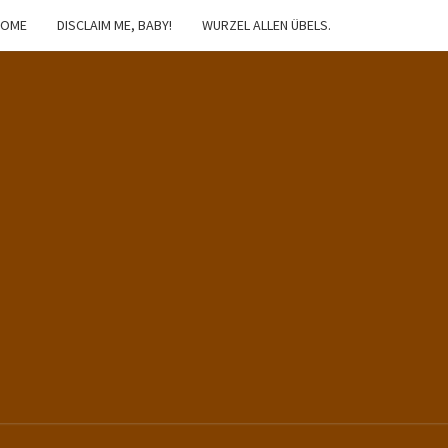
HOME
DISCLAIM ME, BABY!
WURZEL ALLEN ÜBELS.
IBSTER