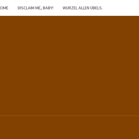
HOME
DISCLAIM ME, BABY!
WURZEL ALLEN ÜBELS.
IBSTER