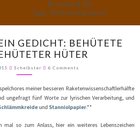
Browsed By
Tag:
Stanniolpapier
FÜNF
EIN GEDICHT: BEHÜTETE
WORTE,
EHÜTETER HÜTER
EIN
GEDICHT:
Comments
2015
Scheibster
6 Comments
BEHÜTETE
HÜTE
spelchores meiner besseren Raketenwissenschaftlerhälfte
BEHÜTETER
nd ungefragt fünf Worte zur lyrischen Verarbeitung, und
HÜTER
Schlämmkreide
und
Stanniolpapier
.**
h mal so zum Anlass, hier ein weiteres Lebenszeichen