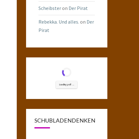
Scheibster
on
Der Pirat
Rebekka. Und alles.
on
Der
Pirat
Loading poll ...
SCHUBLADENDENKEN