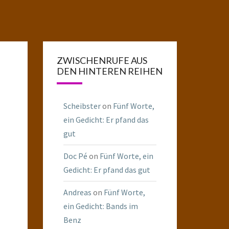
ZWISCHENRUFE AUS
DEN HINTEREN REIHEN
Scheibster
on
Fünf Worte,
ein Gedicht: Er pfand das
gut
Doc Pé
on
Fünf Worte, ein
Gedicht: Er pfand das gut
Andreas
on
Fünf Worte,
ein Gedicht: Bands im
Benz