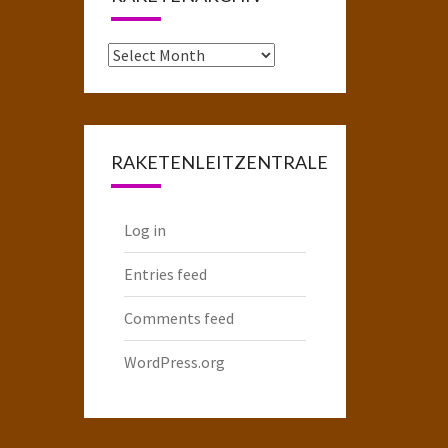
Das
komplette
Raketenarchiv
RAKETENLEITZENTRALE
Log in
Entries feed
Comments feed
WordPress.org