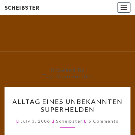
SCHEIBSTER
Togg
navig
SCHEIBS
Gutbürgerliche
Reime Und
Mehr! In
Blogform.
Total Old
School!
Browsed By
Tag:
Superhelden
ALLTAG
ALLTAG EINES UNBEKANNTEN
EINES
SUPERHELDEN
UNBEKANNTEN
SUPERHELDEN
Comments
July 3, 2006
Scheibster
5 Comments