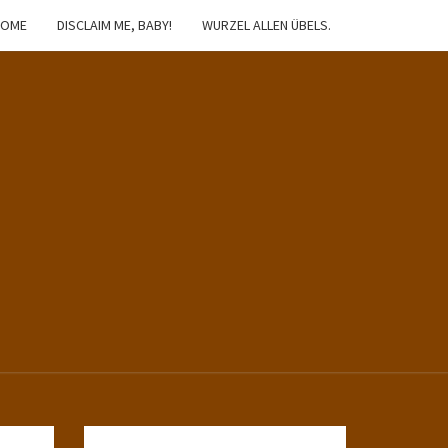
HOME
DISCLAIM ME, BABY!
WURZEL ALLEN ÜBELS.
IBSTER