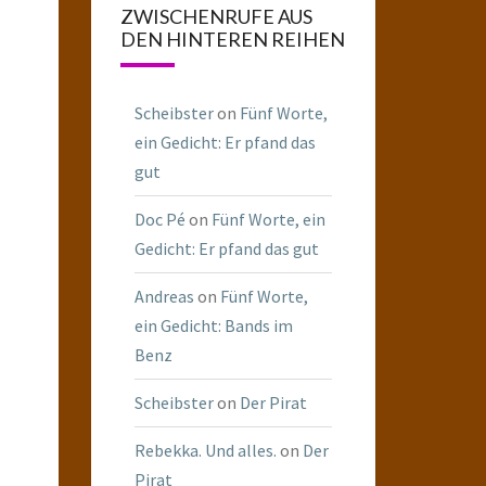
ZWISCHENRUFE AUS
DEN HINTEREN REIHEN
Scheibster
on
Fünf Worte,
ein Gedicht: Er pfand das
gut
Doc Pé
on
Fünf Worte, ein
Gedicht: Er pfand das gut
Andreas
on
Fünf Worte,
ein Gedicht: Bands im
Benz
Scheibster
on
Der Pirat
Rebekka. Und alles.
on
Der
Pirat