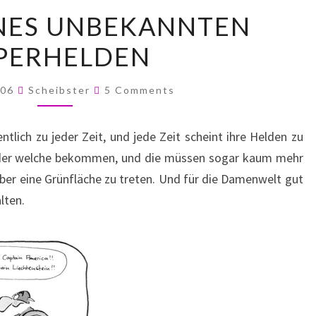
ALLTAG
INES UNBEKANNTEN
EINES
PERHELDEN
UNBEKANNTEN
SUPERHELDEN
Comments
006
Scheibster
5 Comments
tlich zu jeder Zeit, und jede Zeit scheint ihre Helden zu
eder welche bekommen, und die müssen sogar kaum mehr
 über eine Grünfläche zu treten. Und für die Damenwelt gut
lten.