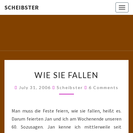
SCHEIBSTER
Togg
navig
SCHEIBS
Gutbürgerliche
Reime Und
Mehr! In
Blogform.
Total Old
School!
WIE
WIE SIE FALLEN
SIE
FALLEN
Comments
July 31, 2006
Scheibster
6 Comments
Man muss die Feste feiern, wie sie fallen, heißt es.
Darum feierten Jan und ich am Wochenende unseren
60. Sozusagen. Jan kenne ich mittlerweile seit