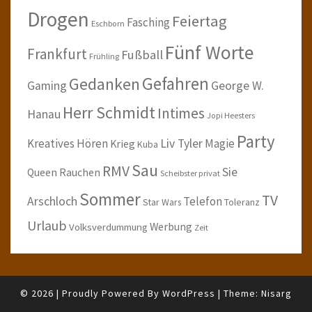
Drogen
Feiertag
Fasching
Eschborn
Fünf Worte
Frankfurt
Fußball
Frühling
Gefahren
Gedanken
Gaming
George W.
Herr Schmidt
Intimes
Hanau
Jopi Heesters
Party
Kreatives Hören
Liv Tyler
Magie
Krieg
Kuba
Sau
RMV
Sie
Queen
Rauchen
Scheibster privat
Sommer
TV
Arschloch
Telefon
Star Wars
Toleranz
Urlaub
Werbung
Volksverdummung
Zeit
© 2026
|
Proudly Powered By
WordPress
|
Theme:
Nisarg