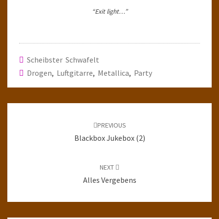
“Exit light…”
Scheibster Schwafelt
Drogen
,
Luftgitarre
,
Metallica
,
Party
Post
navigation
PREVIOUS
Blackbox Jukebox (2)
NEXT
Alles Vergebens