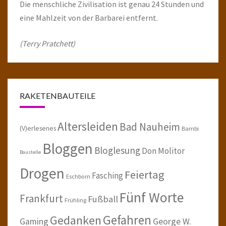
Die menschliche Zivilisation ist genau 24 Stunden und
eine Mahlzeit von der Barbarei entfernt.
(Terry Pratchett)
RAKETENBAUTEILE
Altersleiden
Bad Nauheim
(V)erlesenes
Bambi
Bloggen
Bloglesung
Don Molitor
Baustelle
Drogen
Feiertag
Fasching
Eschborn
Fünf Worte
Frankfurt
Fußball
Frühling
Gefahren
Gedanken
Gaming
George W.