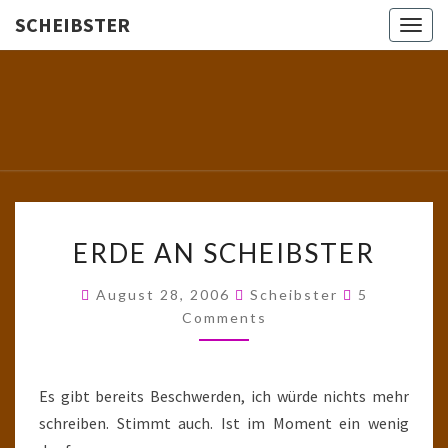
SCHEIBSTER
Togg
navig
SCHEIBS
Gutbürgerliche
Reime Und
Mehr! In
Blogform.
Total Old
School!
ERDE
ERDE AN SCHEIBSTER
AN
SCHEIBSTER
Comments
August 28, 2006
Scheibster
5
Comments
Es gibt bereits Beschwerden, ich würde nichts mehr
schreiben. Stimmt auch. Ist im Moment ein wenig