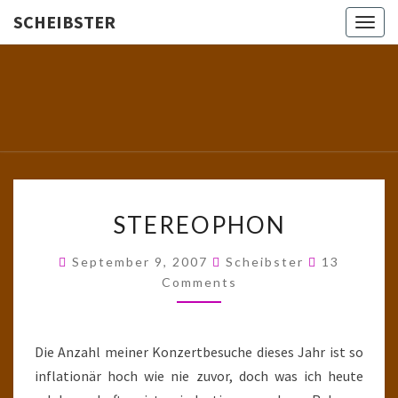
SCHEIBSTER
Togg
navig
SCHEIBS
Gutbürgerliche
Reime Und
Mehr! In
Blogform.
Total Old
School!
STEREOPHON
STEREOPHON
Comments
September 9, 2007
Scheibster
13
Comments
Die Anzahl meiner Konzertbesuche dieses Jahr ist so
inflationär hoch wie nie zuvor, doch was ich heute