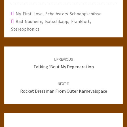
My First Love
,
Scheibsters Schnappschüsse
Bad Nauheim
,
Batschkapp
,
Frankfurt
,
Stereophonics
Post
navigation
PREVIOUS
Talking ‘Bout My Degeneration
NEXT
Rocket Dressman From Outer Karnevalspace