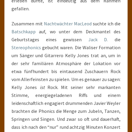
erleben durfte, ist eindeutig aus dem Rahmen
gefallen.
Zusammen mit
Nachtwächter MacLeod
suchte ich die
Batschkapp
auf, wo unter dem Deckmantel des
Geburtstages eines gewissen
Jack D.
die
Stereophonics
gebucht waren. Die Waliser Formation
um Sänger und Gitarrero Kelly Jones trat an, um in
der sehr familiären Atmosphäre der Lokation vor
etwa fünfhundert bis eintausend Zuschauern Rock
vom Allerfeinsten zu spielen. Um es genauer zu sagen:
Kelly Jones
ist
Rock. Mit seiner sehr markanten
Stimme, energiegeladenen Riffs und einem
leidenschaftlich engagiert drummenden Javier Weyler
brachten die Phonics die Menge zum Jubeln, Tanzen,
Springen und Singen. Und zwar so oft und dauerhaft,
dass ich nach den “nur” rund achtzig Minuten Konzert