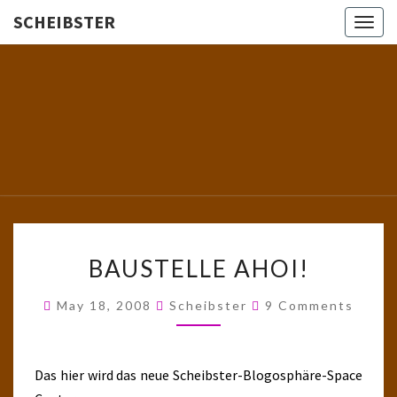
SCHEIBSTER
Togg
navig
SCHEIBS
Gutbürgerliche
Reime Und
Mehr! In
Blogform.
Total Old
School!
BAUSTELLE
BAUSTELLE AHOI!
AHOI!
Comments
May 18, 2008
Scheibster
9 Comments
Das hier wird das neue Scheibster-Blogosphäre-Space