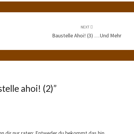
NEXT
Baustelle Ahoi! (3) …und Mehr
telle ahoi! (2)
”
kann dir nur raten: Entweder du bekommt das hin,