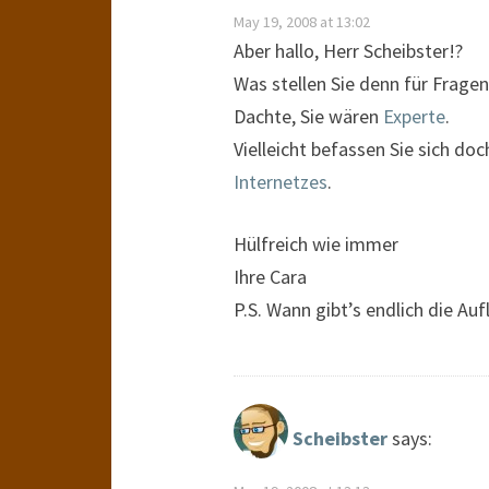
May 19, 2008 at 13:02
Aber hallo, Herr Scheibster!?
Was stellen Sie denn für Fragen
Dachte, Sie wären
Experte
.
Vielleicht befassen Sie sich d
Internetzes
.
Hülfreich wie immer
Ihre Cara
P.S. Wann gibt’s endlich die Au
Scheibster
says: