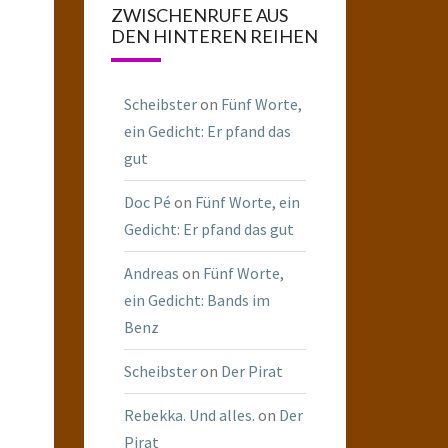
ZWISCHENRUFE AUS
DEN HINTEREN REIHEN
Scheibster
on
Fünf Worte,
ein Gedicht: Er pfand das
gut
Doc Pé
on
Fünf Worte, ein
Gedicht: Er pfand das gut
Andreas
on
Fünf Worte,
ein Gedicht: Bands im
Benz
Scheibster
on
Der Pirat
Rebekka. Und alles.
on
Der
Pirat