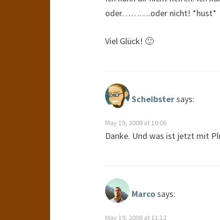
oder……….oder nicht! *hust*
Viel Glück! 🙂
Scheibster
says:
May 19, 2008 at 10:06
Danke. Und was ist jetzt mit Pl
Marco
says:
May 19, 2008 at 11:12