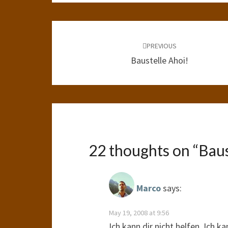
Post
navigation
PREVIOUS
Baustelle Ahoi!
22 thoughts on “
Baus
Marco
says:
May 19, 2008 at 9:56
Ich kann dir nicht helfen. Ich 