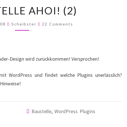
BAUSTELLE
ELLE AHOI! (2)
AHOI!
(2)
Comments
008
Scheibster
22 Comments
eader-Design wird zurückkommen! Versprochen!
 mit WordPress und findet welche Plugins unerlässlich?
 Hinweise!
Baustelle
,
WordPress Plugins