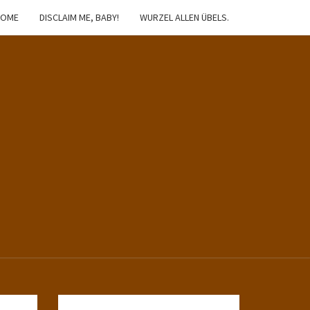
HOME
DISCLAIM ME, BABY!
WURZEL ALLEN ÜBELS.
IBSTER