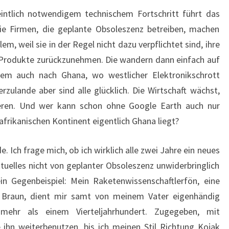
tlich notwendigem technischem Fortschritt führt das
Die Firmen, die geplante Obsoleszenz betreiben, machen
em, weil sie in der Regel nicht dazu verpflichtet sind, ihre
n Produkte zurückzunehmen. Die wandern dann einfach auf
rem auch nach Ghana, wo westlicher Elektronikschrott
zulande aber sind alle glücklich. Die Wirtschaft wächst,
eren. Und wer kann schon ohne Google Earth auch nur
rikanischen Kontinent eigentlich Ghana liegt?
e. Ich frage mich, ob ich wirklich alle zwei Jahre ein neues
uelles nicht von geplanter Obsoleszenz unwiderbringlich
in Gegenbeispiel: Mein Raketenwissenschaftlerfön, eine
e Braun, dient mir samt von meinem Vater eigenhändig
mehr als einem Vierteljahrhundert. Zugegeben, mit
 ihn weiterbenutzen, bis ich meinen Stil Richtung Kojak