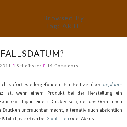
Browsed By
Tag:
ARTE
FAIRFALLSDATUM?
RFALLSDATUM?
Comments
 2011
Scheibster
14 Comments
ch sofort wiedergefunden: Ein Beitrag über
geplante
nz ist, wenn einem Produkt bei der Herstellung ein
kann ein Chip in einem Drucker sein, der das Gerät nach
 Drucken unbrauchbar macht, alternativ auch absichtlich
eiß führt, wie etwa bei
Glühbirnen
oder Akkus.