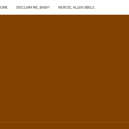
HOME
DISCLAIM ME, BABY!
WURZEL ALLEN ÜBELS.
IBSTER