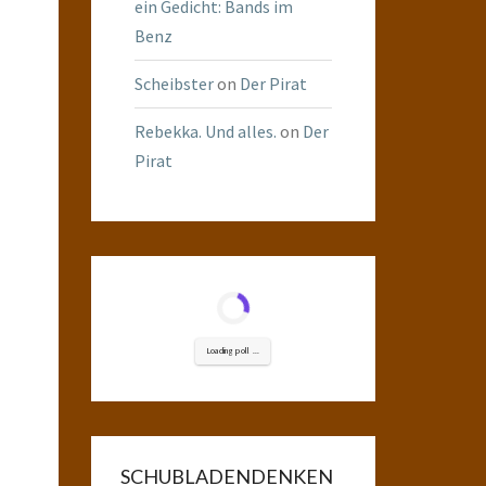
ein Gedicht: Bands im
Benz
Scheibster
on
Der Pirat
Rebekka. Und alles.
on
Der
Pirat
Loading poll ...
SCHUBLADENDENKEN