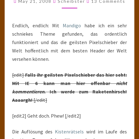
May 21, 2008
Scheibster
13 Comments
UND
MEHR
Endlich, endlich: Mit
Mandigo
habe ich ein sehr
schniekes Theme gefunden, das ordentlich
funktioniert und das die geilsten Pixelschieber der
Welt hoffentlich mit dem besten Header der Welt
versehen können.
[edit]
Falls ihr geilsten Pixelschieber das hier seht:
Mit IE 6 kann man hier offenbar
nicht
kommentieren
. Ich werde zum Raketenhirsch!
Aaaargh!
[/edit]
[edit2] Geht doch. Phew! [/edit2]
Die Auflösung des
Kistenrätsels
wird im Laufe des