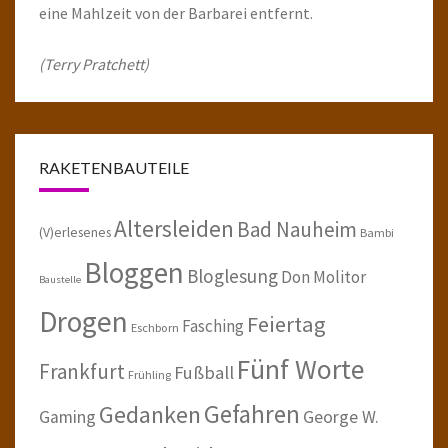
eine Mahlzeit von der Barbarei entfernt.
(Terry Pratchett)
RAKETENBAUTEILE
Altersleiden
Bad Nauheim
(V)erlesenes
Bambi
Bloggen
Bloglesung
Don Molitor
Baustelle
Drogen
Feiertag
Fasching
Eschborn
Fünf Worte
Frankfurt
Fußball
Frühling
Gefahren
Gedanken
Gaming
George W.