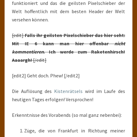
funktioniert und das die geilsten Pixelschieber der
Welt hoffentlich mit dem besten Header der Welt
versehen können.
[edit]
Falls ihr geilsten Pixelschieber das hier seht:
Mit IE 6 kann man hier offenbar
nicht
kommentieren
. Ich werde zum Raketenhirsch!
Aaaargh!
[/edit]
[edit2] Geht doch. Phew! [/edit2]
Die Auflösung des
Kistenrätsels
wird im Laufe des
heutigen Tages erfolgen! Versprochen!
Erkenntnisse des Vorabends (so mal ganz nebenbei):
Züge, die von Frankfurt in Richtung meiner