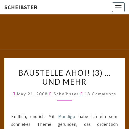
SCHEIBSTER
Togg
navig
SCHEIBS
Gutbürgerliche
Reime Und
Mehr! In
Blogform.
Total Old
School!
BAUSTELLE
BAUSTELLE AHOI! (3) …
AHOI!
UND MEHR
(3)
…
Comments
May 21, 2008
Scheibster
13 Comments
UND
MEHR
Endlich, endlich: Mit
Mandigo
habe ich ein sehr
schniekes Theme gefunden, das ordentlich